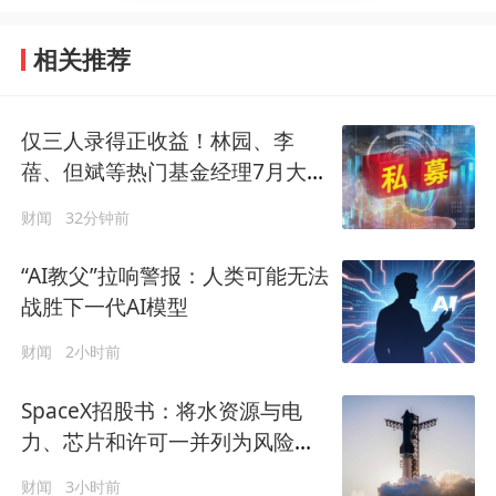
相关推荐
仅三人录得正收益！林园、李
蓓、但斌等热门基金经理7月大分
歧
财闻
32分钟前
“AI教父”拉响警报：人类可能无法
战胜下一代AI模型
财闻
2小时前
SpaceX招股书：将水资源与电
力、芯片和许可一并列为风险因
素
财闻
3小时前