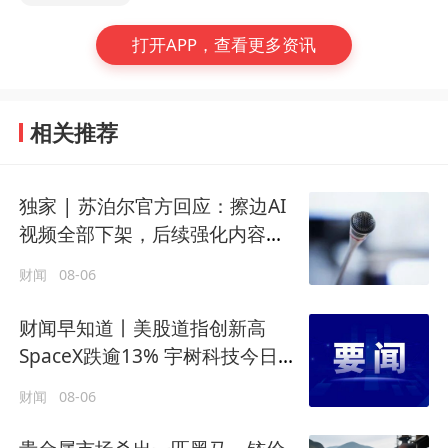
打开APP，查看更多资讯
相关推荐
独家 | 苏泊尔官方回应：擦边AI
视频全部下架，后续强化内容审
核
财闻
08-06
财闻早知道丨美股道指创新高
SpaceX跌逾13% 宇树科技今日确
定发行价
财闻
08-06