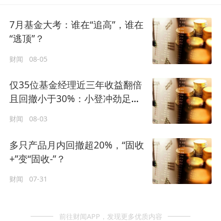
7月基金大考：谁在“追高”，谁在
“逃顶”？
财闻
08-05
仅35位基金经理近三年收益翻倍
且回撤小于30%：小登冲劲足，
老登底盘稳？
财闻
08-03
多只产品月内回撤超20%，“固收
+”变“固收-”？
财闻
07-31
前往财闻APP，发现更多优质内容