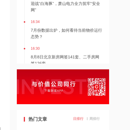
网”
16:34
7月份数据出炉，如何看待当前物价运行
态势？
16:30
8月8日北京新房网签141套、二手房网
签126套
16:30
北京发布楼市新政
16:27
7月多家明星量化私募产品跌超20%
热门文章
日排行
周排行
16:27