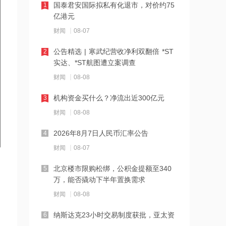
国泰君安国际拟私有化退市，对价约75
千亿级私募基金巨头景林资产清仓英伟
1
亿港元
达
财闻
08-07
16:23
公告精选 | 寒武纪营收净利双翻倍 *ST
中国黄金溯源金条可扫码回购 无需熔毁
2
实达、*ST航图遭立案调查
检测
财闻
08-08
16:23
机构资金买什么？净流出近300亿元
中小银行跟进“返场”5年期大额存单
3
财闻
08-08
16:22
2026年8月7日人民币汇率公告
4
宇树科技举行科创板IPO网上路演，发
财闻
08-07
行价150.80元/股
北京楼市限购松绑，公积金提额至340
5
16:22
万，能否撬动下半年置换需求
税务总局：对境外保险收益征税并非新
财闻
08-08
政策
纳斯达克23小时交易制度获批，亚太资
6
16:14