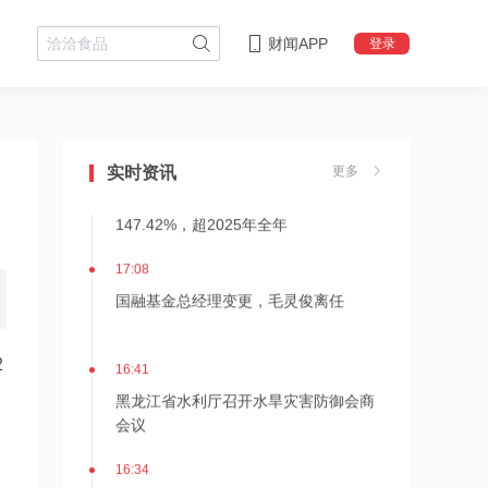
财闻APP
登录
21:21
上纬新材旗下启元机器人两家体验店落
地杭州、武汉
18:08
实时资讯
更多
摩尔线程上半年营收大幅增长
147.42%，超2025年全年
17:08
国融基金总经理变更，毛灵俊离任
16:41
2
黑龙江省水利厅召开水旱灾害防御会商
会议
16:34
迎战“白海豚”，萧山电力全力筑牢“安全