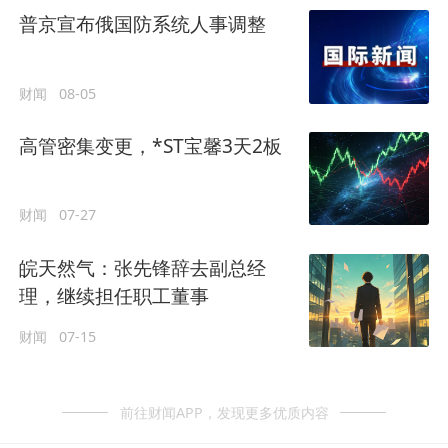
普京宣布俄国防系统人事调整
财闻
08-05
高管密集变更，*ST宝馨3天2板
财闻
07-27
皖天然气：张先锋辞去副总经
理，继续担任职工董事
财闻
07-15
前往财闻APP，发现更多优质内容