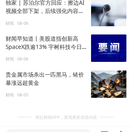
独家 | 苏泊尔官方回应：擦边AI
视频全部下架，后续强化内容审
核
财闻
08-06
财闻早知道丨美股道指创新高
SpaceX跌逾13% 宇树科技今日确
定发行价
财闻
08-06
贵金属市场杀出一匹黑马，铱价
暴涨远超黄金
财闻
08-05
前往财闻APP，发现更多优质内容