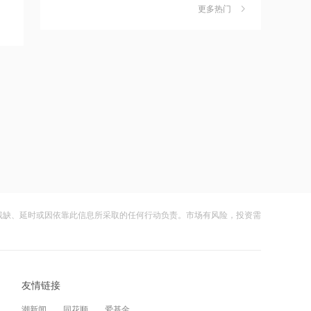
作价约57.71港元
更多热门
茉莉奶白陷降薪罗生门，当事人称：公
6
司从未和员工进行协商
21:15
财闻
08-06
摩根大通减持中兴通讯约742.81万股 每
股作价约24.83港元
社保调仓路径曝光：减持6股、新进2
7
股、加仓2股
21:12
财闻
08-06
摩根大通减持华勤技术20.89万股 每股
作价约64.68港元
海昌海洋公园再迎百亿大佬，资本为何
8
扎堆亏损主题乐园？
21:12
财闻
08-06
兆易创新GD32 MCU再添新品，
以“芯”技术加速具身智能跃迁
大涨152%！哈啰、美团单车“好伙伴”登
9
残缺、延时或因依靠此信息所采取的任何行动负责。市场有风险，投资需
陆A股
21:10
财闻
08-06
迪信通拟提名许丽萍及刘亮为执行董事
候选人
妖股出笼！爱丽家居一字涨停，达成10
10
友情链接
连板
21:07
财闻
08-06
潮新闻
同花顺
爱基金