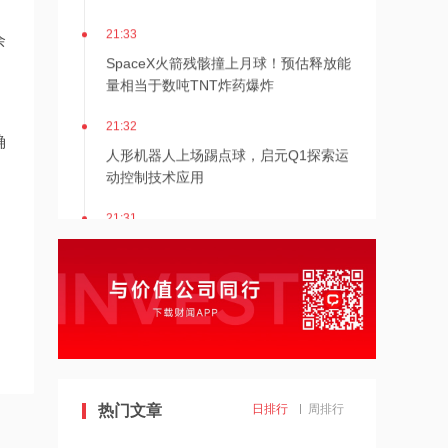
21:33
余
SpaceX火箭残骸撞上月球！预估释放能
量相当于数吨TNT炸药爆炸
，
21:32
确
人形机器人上场踢点球，启元Q1探索运
动控制技术应用
21:31
Mirendil与谷歌云签订超1亿美元合同，
以扩展自改进AI
21:30
依顿电子：拟与一元航天共同组建印制
电路板产业生态股权投资基金
21:29
热门文章
日排行
周排行
东吴证券国际首予海清智元“买入”评
级，目标价58.57港元