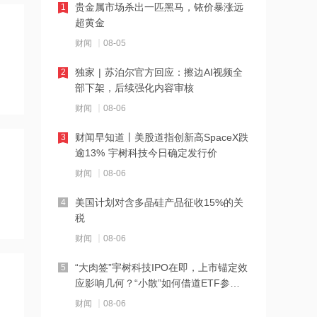
贵金属市场杀出一匹黑马，铱价暴涨远
1
超黄金
21:27
财闻
08-05
西部数据、闪迪、SK海力士盘前集体暴
跌！花旗、杰富瑞同日下调闪迪目标价
独家 | 苏泊尔官方回应：擦边AI视频全
2
部下架，后续强化内容审核
21:23
财闻
08-06
北证龙虎榜丨5股上榜，森合高科龙虎榜
净买入4653.21万元
财闻早知道丨美股道指创新高SpaceX跌
3
逾13% 宇树科技今日确定发行价
21:18
财闻
08-06
台风“白海豚”逼近华东沿海 多部门会商
部署防汛防台风工作
美国计划对含多晶硅产品征收15%的关
4
税
21:17
财闻
08-06
摩根大通增持安井食品约4.91万股 每股
作价约72.97港元
“大肉签”宇树科技IPO在即，上市锚定效
5
应影响几何？“小散”如何借道ETF参
21:16
与？
财闻
08-06
摩根大通增持天岳先进27.46万股 每股