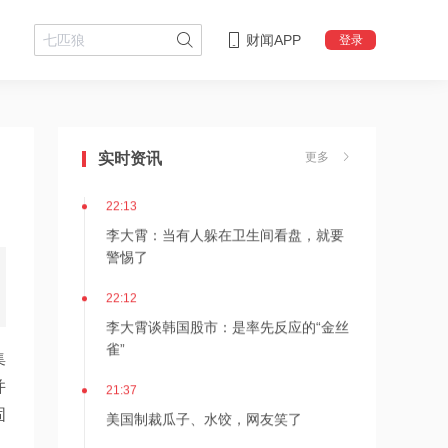
财闻APP
登录
22:18
李大霄：华尔街收割韩国市场痕迹明显
实时资讯
更多
22:13
李大霄：当有人躲在卫生间看盘，就要
警惕了
22:12
李大霄谈韩国股市：是率先反应的“金丝
雀”
集
21:37
并
美国制裁瓜子、水饺，网友笑了
固