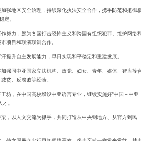
要加强地区安全治理，持续深化执法安全合作，携手防范和抵御
平稳定。
所作努力，愿为各国打击恐怖主义和跨国有组织犯罪、维护网络
城市项目和联演联训合作。
富汗提升自主发展能力，早日实现和平稳定和重建发展。
将加强同中亚国家立法机构、政党、妇女、青年、媒体、智库等
、减贫、反腐败等经验。
工坊，在中国高校增设中亚语言专业，继续实施好“中国－中亚
人才。
桥梁，以人文交流为抓手，共同打造从中央到地方、从官方到民
效，使六国民众出行更加便捷高效，像走亲戚一样常来常往、越