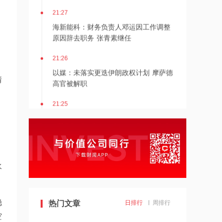
21:27
海新能科：财务负责人邓运因工作调整
原因辞去职务 张青素继任
21:26
以媒：未落实更迭伊朗政权计划 摩萨德
高官被解职
情
21:25
湖北能源：7月公司完成发电量37.89亿
千瓦时，同比减少12.66%
21:24
北京：非京籍家庭购房社保个税缴纳年
水
限下调为一年
21:23
稳
美国重要数据出炉，美联储年底前加息
热门文章
日排行
周排行
概率仍超80%
空