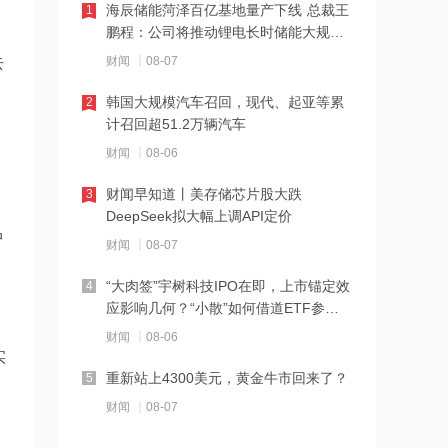
海辰储能菏泽百亿基地量产下线 总裁王
1
21:23
鹏程：公司将推动锂电长时储能大规模
下周285.22亿元市值限售股解禁 陆家嘴
交付
去
财闻
08-07
解禁71.1亿元居首
韩国大规模汽车召回，现代、起亚等累
2
21:20
计召回超51.2万辆汽车
中国再保险：何兴达董事任职资格获国
财闻
08-06
家金融监督管理总局核准
财闻早知道丨美存储芯片股大跌
3
21:16
DeepSeek拟大幅上调API定价
海川智能：公司自动衡器产品没有应用
中
财闻
08-07
于人形机器人或商业航天方向
“大肉签”宇树科技IPO在即，上市锚定效
4
21:14
应影响几何？“小散”如何借道ETF参
南大光电：公司高纯磷烷产能为140吨/
与？
财闻
08-06
年，可用于制备磷化铟
实
重新站上4300美元，黄金牛市回来了？
5
21:13
财闻
08-07
黑海无人机袭击致CPC石油装载量减少
五分之一