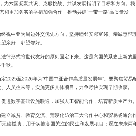
体，为六国凝聚共识、克服挑战、共谋发展指明了目标和方向。我
姿态和更加务实的举措加强合作，推动共建“一带一路”高质量发
始终视中亚为周边外交优先方向，坚持睦邻安邻富邻、亲诚惠容
亲望亲好、邻望邻好。
以法律形式将世代友好的原则固定下来。这是六国关系史上新的
在千秋。
2025至2026年为“中国中亚合作高质量发展年”。要聚焦贸易
化、人员往来等，实施更多具体项目，力争尽快实现早期收获。
，促进数字基础设施联通，加强人工智能合作，培育新质生产力
内建立减贫、教育交流、荒漠化防治三大合作中心和贸易畅通合
币无偿援助，用于实施各国关注的民生和发展项目；愿在未来两