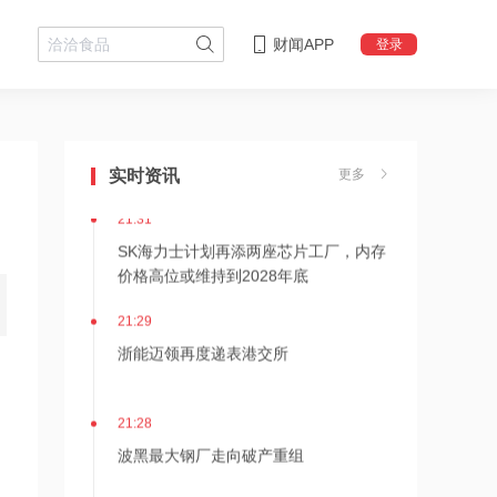
财闻APP
登录
21:36
内存价格高位或维持到2028年底！美股
三大指数高开，美光、博通、英特尔集
实时资讯
更多
体上涨
21:31
SK海力士计划再添两座芯片工厂，内存
价格高位或维持到2028年底
21:29
浙能迈领再度递表港交所
21:28
波黑最大钢厂走向破产重组