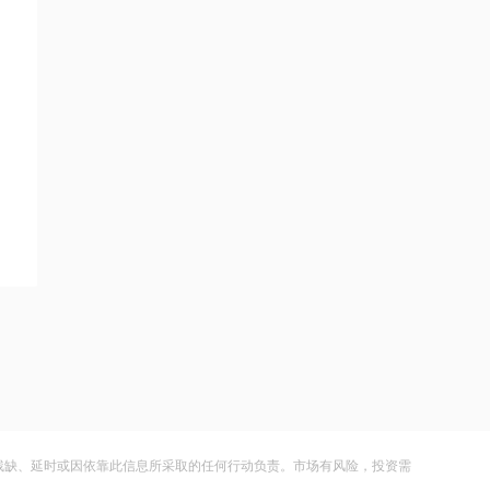
黑海无人机袭击致CPC石油装载量减少
五分之一
21:12
范式智能：附属公司就服务器及配件订
立售后回租协议
21:11
近10日58家A股公司获海外机构走访，
东鹏饮料以36家机构调研居榜首
21:10
工业和信息化部新增配置P频段资源助
力应对极端天气
21:09
国际油价上涨，7月全球食品价格指数创
三年多来新高
残缺、延时或因依靠此信息所采取的任何行动负责。市场有风险，投资需