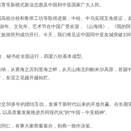
教育等新模式新业态惠及中国和中亚国家广大人民。
国高校分校和鲁班工坊等取得进展，中哈、中乌实现互免签证，
旅游年、文化年、艺术节在中国广受欢迎，《山海情》、《我的阿
旅游班列成功开行。今天，我们将见证中国同中亚友城突破100
台，秘书处全面运行，四梁八柱基本成型。
塔纳，从黄海之滨到里海之畔，从天山南北到帕米尔高原，首届
广，友谊之花越开越灿烂。
交30多年的团结互信，发展于新时代以来的开放共赢。在长期
以高质量发展推进共同现代化”的“中国－中亚精神”。
视同仁，有事大家商量着办，协商一致作决策。