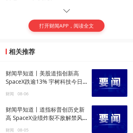
中新经纬：
据悉，巴斯家族同意以约100亿美
元的价格，将NBA洛杉矶湖人队的控股权出售
打开财闻APP，阅读全文
给TWG全球首席执行官马克·沃尔特，
这是职
业体育球队有史以来的最高估值。
相关推荐
国际原子能机构：
当地时间6月19日，
正在建
设中的伊朗洪达卜重水反应堆遭到袭击。
该反
财闻早知道丨美股道指创新高
应堆并未运行，且未装载任何核材料，因此没
SpaceX跌逾13% 宇树科技今日确
(编辑：徐一嘉)
有放射性影响。
定发行价
财闻
08-06
#
财经早知道
行业动向
财闻早知道丨道指标普创历史新
高 SpaceX业绩炸裂不敌解禁风暴
上观新闻：网传上海“国补”停发消息不实。
上
盘后跌逾8%
海苏宁易购等线下门店“国补”“市补”均正常发
财闻
08-05