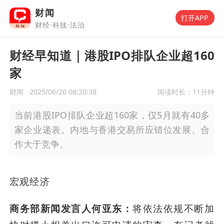
财闻
打开APP
财经·科技·法治
财经早知道｜港股IPO排队企业超160
家
财闻
2025/06/20 08:20:38
阅读时长：
11分钟
当前港股IPO排队企业超160家，仅5月就有40多
家企业递表。内地与香港交易所应错位发展、合
作大于竞争。
宏观经济
商务部新闻发言人何亚东：
将依法依规不断加