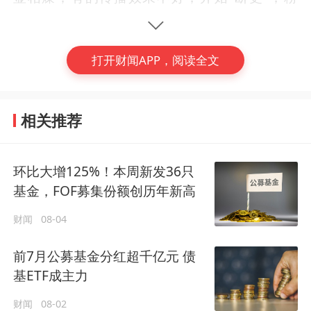
丝进一步流失。分化之下，公募基金在寻找播
客有效“打法”上仍有很长的路要走。
打开财闻APP，阅读全文
兵家必争之地
据不完全统计，目前在小宇宙平台开通播客的
相关推荐
基金公司达到20家左右，合计发布了超过600
期播客节目。
环比大增125%！本周新发36只
(编辑：徐一嘉)
基金，FOF募集份额创历年新高
对头部公募而言，播客已是兵家必争之地，华
#
公募基金
#
播客
财闻
08-04
夏、中欧、广发、天弘、国泰、鹏华基金等大
多在2024年就陆续上线了播客栏目，今年上
前7月公募基金分红超千亿元 债
半年，易方达的“茶水间经济学”和南方基金的
基ETF成主力
“非常有财”也先后上线，逐步成为大厂标配。
财闻
08-02