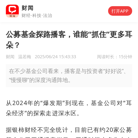
财闻
打开APP
财经·科技·法治
公募基金探路播客，谁能“抓住”更多耳
朵？
财闻
温若梅
2025/06/24 15:43:33
阅读时长：
15分钟
在不少基金公司看来，播客是与投资者“好好说”、
“慢慢聊”的深度沟通阵地。
从2024年的“爆发期”到现在，基金公司对“耳
朵经济”的探索走进深水区。
据银柿财经不完全统计，目前已有约20家公募