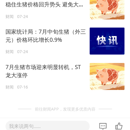
稳住生猪价格回升势头 避免大起
大落
财闻
07-24
国家统计局：7月中旬生猪（外三
元）价格环比增长0.9%
财闻
07-24
7月生猪市场迎来明显转机，ST
龙大涨停
财闻
07-16
前往财闻APP，发现更多优质内容
我来说两句......