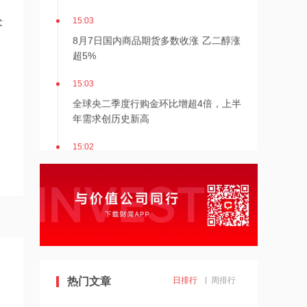
15:03
术
8月7日国内商品期货多数收涨 乙二醇涨
超5%
15:03
全球央二季度行购金环比增超4倍，上半
年需求创历史新高
15:02
机构：行业现金流亏损时间已超5个月，
猪价拐点日益临近
15:01
国内机器人放量有望带动零部件订单高
增 来福谐波午后涨超6%
15:00
热门文章
日排行
周排行
马斯克力挺存储需求！SpaceX、特斯拉
联合打造芯片“帝国”，剑指1太瓦算力自