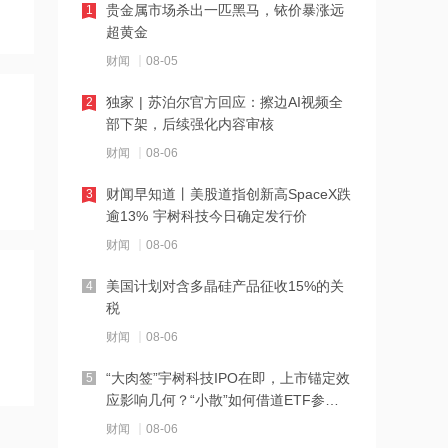
贵金属市场杀出一匹黑马，铱价暴涨远
1
主供应
超黄金
14:57
财闻
08-05
央行购金叠加去美元化支撑，黄金板块
中长期配置价值或将进一步打开
独家 | 苏泊尔官方回应：擦边AI视频全
2
部下架，后续强化内容审核
14:54
财闻
08-06
出海金额激增与临床数据验证期交汇，
创新药率先实现价值重估？
财闻早知道丨美股道指创新高SpaceX跌
3
逾13% 宇树科技今日确定发行价
14:54
财闻
08-06
美元信用重估与储备多元化趋势延续，
招金黄金涨停
美国计划对含多晶硅产品征收15%的关
4
税
14:54
财闻
08-06
越南布局的稀缺性凸显，华西证券：维
持百隆东方“买入”评级
“大肉签”宇树科技IPO在即，上市锚定效
5
应影响几何？“小散”如何借道ETF参
14:54
与？
财闻
08-06
推进AI、国产核心装备赋能电力行业，