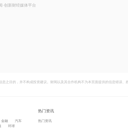
闻·创新财经媒体平台
信息之目的，并不构成投资建议。财闻以及其合作机构不为本页面提供的信息错误、
热门资讯
金融
汽车
热门资讯
频
环球