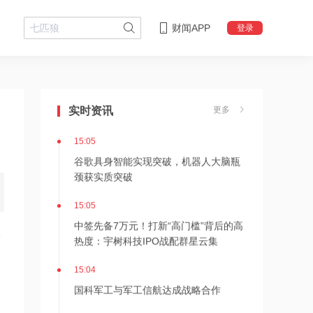
财闻APP
登录
15:06
阿里巴巴是否是公司客户？是否提供
IDC数据中心运维服务？特发服务回应
实时资讯
更多
15:05
谷歌具身智能实现突破，机器人大脑瓶
颈获实质突破
15:05
中签先备7万元！打新“高门槛”背后的高
形
热度：宇树科技IPO战配群星云集
15:04
国科军工与军工信航达成战略合作