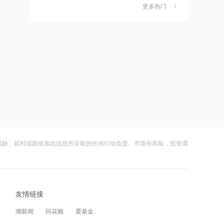
电力板块尾盘冲高，华银电力涨停
更多热门
茉莉奶白陷降薪罗生门，当事人称：公
6
司从未和员工进行协商
14:54
财闻
08-06
“AI教父”拉响警报：人类可能无法战胜
下一代AI模型
社保调仓路径曝光：减持6股、新进2
7
股、加仓2股
14:54
财闻
08-06
SpaceX特斯拉拟建地表最大芯片厂
海昌海洋公园再迎百亿大佬，资本为何
8
扎堆亏损主题乐园？
14:53
财闻
08-06
机构称电力板块处基本面左侧，华银电
力涨停
残缺、延时或因依靠此信息所采取的任何行动负责。市场有风险，投资需
大涨152%！哈啰、美团单车“好伙伴”登
9
陆A股
14:53
财闻
08-06
依米康：公司液冷及温控产品获得首批
CRAA认证 同时已取得欧美相关认证
友情链接
妖股出笼！爱丽家居一字涨停，达成10
10
连板
14:52
潮新闻
同花顺
爱基金
财闻
08-06
全国用电负荷三创历史新高！电力板块