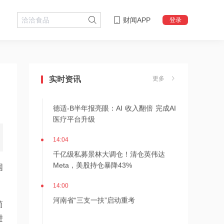
财闻APP
登录
14:08
中信聚信落子南京
实时资讯
更多
14:07
德适-B半年报亮眼：AI 收入翻倍 完成AI
医疗平台升级
14:04
千亿级私募景林大调仓！清仓英伟达
Meta，美股持仓暴降43%
国
14:00
河南省“三支一扶”启动重考
简
进