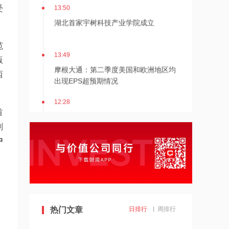
13:50
受
湖北首家宇树科技产业学院成立
范
13:49
版
摩根大通：第二季度美国和欧洲地区均
西
出现EPS超预期情况
12:28
首
杭台高铁温玉段开通运营
划
中
12:27
贝森特称霍尔木兹海峡将逐步失去战略
重要性
12:26
金饰克价重返1300元！国际金价大涨，
热门文章
日排行
周排行
机构：本轮底部已现，后市看涨