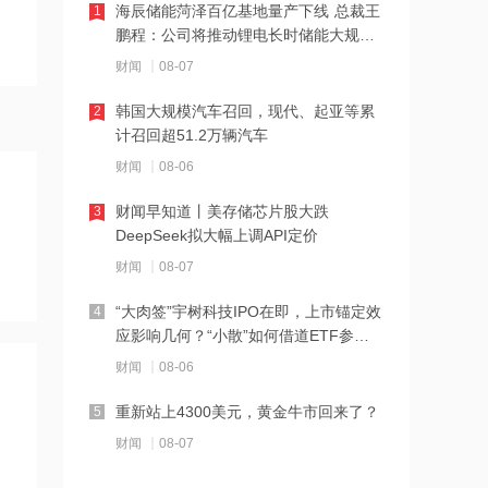
海辰储能菏泽百亿基地量产下线 总裁王
1
12:23
鹏程：公司将推动锂电长时储能大规模
2026年8月票房破15亿
交付
财闻
08-07
韩国大规模汽车召回，现代、起亚等累
2
12:22
计召回超51.2万辆汽车
特朗普说很多人称他是最伟大总统之一
财闻
08-06
财闻早知道丨美存储芯片股大跌
3
12:21
DeepSeek拟大幅上调API定价
新兴产业新设企业40万户 上半年全国经
财闻
08-07
营主体发展数据发布
“大肉签”宇树科技IPO在即，上市锚定效
4
12:20
应影响几何？“小散”如何借道ETF参
消息人士：马斯克拒绝让乌克兰用“星
与？
财闻
08-06
链”打击俄境内目标
重新站上4300美元，黄金牛市回来了？
5
12:20
财闻
08-07
金饰克价重返1300元