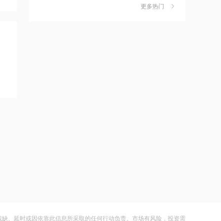
独家丨韩媒曝维信诺合肥产线良率仅三
6
更多热门
四成？公司回应：设备还在安装中，谈
11:24
何良率
财闻
08-07
估值近500亿！AI数据中心巨头Switch秘
密递表，最早11月登陆美股
美国计划对含多晶硅产品征收15%的关
7
税
11:22
财闻
08-06
伊朗称防务协议无法保障沙特安全
成功“逃顶”的两只翻倍基，宣布限购
8
财闻
08-07
11:10
中国电信与内蒙古自治区人民政府签署
云南锗业4连板，磷化铟赛道活跃，多家
9
战略合作协议
上市公司紧急澄清相关业务
财闻
08-07
11:09
全球首个长时储能一体化产业园在菏泽
财闻早知道丨美股道指创新高SpaceX跌
10
量产
逾13% 宇树科技今日确定发行价
财闻
08-06
11:08
国融基金总经理变更
残缺、延时或因依靠此信息所采取的任何行动负责。市场有风险，投资需