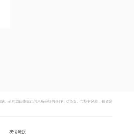
14:44
惠发食品与益海嘉里金龙鱼食品集团股
份有限公司签订合作协议
14:54
出海金额激增与临床数据验证期交汇，
创新药率先实现价值重估？
14:54
美元信用重估与储备多元化趋势延续，
招金黄金涨停
14:54
越南布局的稀缺性凸显，华西证券：维
残缺、延时或因依靠此信息所采取的任何行动负责。市场有风险，投资需
持百隆东方“买入”评级
14:54
推进AI、国产核心装备赋能电力行业，
友情链接