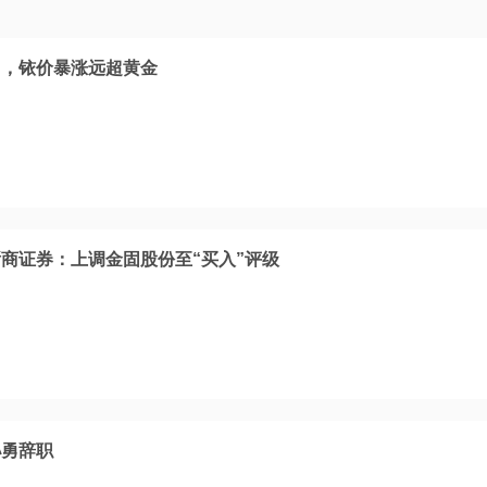
马，铱价暴涨远超黄金
商证券：上调金固股份至“买入”评级
孙勇辞职