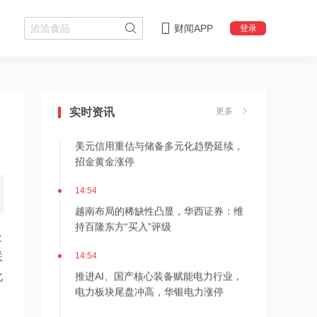
财闻APP
登录
14:54
出海金额激增与临床数据验证期交汇，
创新药率先实现价值重估？
实时资讯
更多
14:54
美元信用重估与储备多元化趋势延续，
招金黄金涨停
14:54
越南布局的稀缺性凸显，华西证券：维
持百隆东方“买入”评级
处
14:54
联
推进AI、国产核心装备赋能电力行业，
此
电力板块尾盘冲高，华银电力涨停
14:54