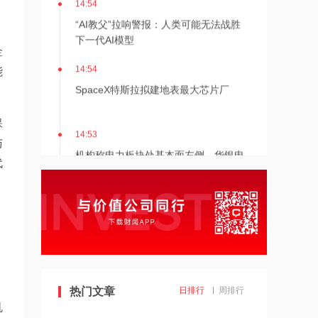
“AI教父”拉响警报：人类可能无法战胜
下一代AI模型
金
14:54
能
SpaceX特斯拉拟建地表最大芯片厂
保
14:53
与
机构称电力板块处基本面左侧，华银电
代
力涨停
14:53
依米康：公司液冷及温控产品获得首批
CRAA认证 同时已取得欧美相关认证
14:52
全国用电负荷三创历史新高！电力板块
热门文章
日排行
周排行
尾盘异动 华银电力涨停
机