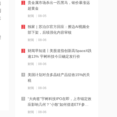
14:52
贵金属市场杀出一匹黑马，铱价暴涨远
1
透
超黄金
新莱应材：公司已通过美国排名前二的
到
半导体应用设备厂商在产品特殊工艺上
财闻
08-05
关
的认证
14:50
独家 | 苏泊尔官方回应：擦边AI视频全
2
部下架，后续强化内容审核
有望保持高于行业的增长速度，国盛证
进
券：首予春秋航空“买入”评级
财闻
08-06
14:50
财闻早知道丨美股道指创新高SpaceX跌
3
逾13% 宇树科技今日确定发行价
SpaceX联手英伟达开发在轨算力，AI基
础设施正式迈向太空
财闻
08-06
14:48
美国计划对含多晶硅产品征收15%的关
4
税
北京利尔：洛阳利尔5800kVA脱硅锆电
熔炉产出首批成品
财闻
08-06
14:47
“大肉签”宇树科技IPO在即，上市锚定效
5
应影响几何？“小散”如何借道ETF参
同业AAOI 800G收入高增 1.6T产品即
与？
将完成客户认证 港股中际旭创午后转跌
财闻
08-06