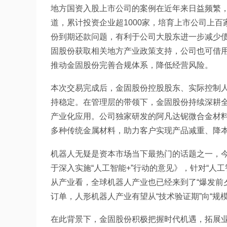
地方国资入股上市公司的案例在近年来日益频繁
道，累计投资企业超1000家，培育上市公司上百家。‌‌本次质押证券处置过户，一方面解决金固股份大股
份到期还款问题，有利于公司大股东进一步减少
固股份获取相关地方产业政策支持，公司也可借
推动金固股份完善合规体系，降低经营风险。
本次交易完成后，金固股份控股股东、实际控制
持稳定。在管理层的带领下，金固股份持续深耕
产业化应用。公司独家研发的阿凡达铌微合金材
多种传统金属材料，助力客户实现产品减重、降
机器人无疑是资本市场当下最热门的话题之一，今
于深入实施“人工智能+”行动的意见》，针对“人
从产业看，全球机器人产业也已经来到了“爆发前
订单，人形机器人产业有望从“技术验证期”向“规
在此背景下，金固股份积极把握时代机遇，拓展