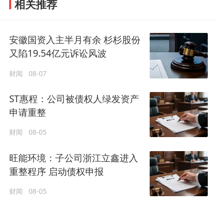
相关推荐
安徽国资入主半月有余 杉杉股份
又陷19.54亿元诉讼风波
财闻
08-07
ST惠程：公司被债权人绿发资产
申请重整
财闻
08-05
旺能环境：子公司浙江立鑫进入
重整程序 启动债权申报
财闻
08-05