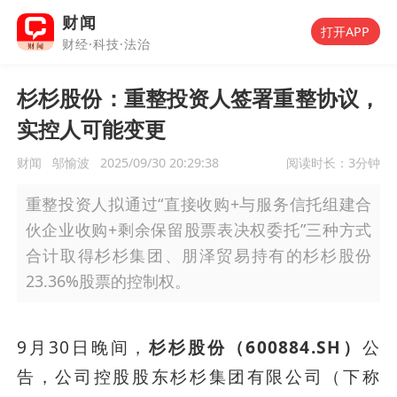
财闻
打开APP
财经·科技·法治
杉杉股份：重整投资人签署重整协议，
实控人可能变更
财闻
邬愉波
2025/09/30 20:29:38
阅读时长：
3分钟
重整投资人拟通过“直接收购+与服务信托组建合
伙企业收购+剩余保留股票表决权委托”三种方式
合计取得杉杉集团、朋泽贸易持有的杉杉股份
23.36%股票的控制权。
9月30日晚间，
杉杉股份（600884.SH）
公
告，公司控股股东杉杉集团有限公司（下称