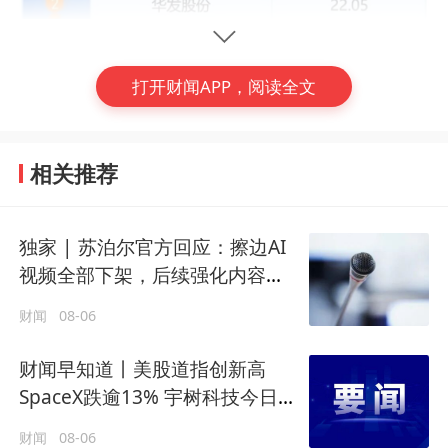
打开财闻APP，阅读全文
相关推荐
独家 | 苏泊尔官方回应：擦边AI
视频全部下架，后续强化内容审
核
(编辑：郭梓昊)
财闻
08-06
#
美的置业
财闻早知道丨美股道指创新高
SpaceX跌逾13% 宇树科技今日确
定发行价
财闻
08-06