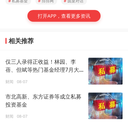
#
私募基金
#
排排网
#
圆桌对话
打开APP，查看更多资讯
相关推荐
仅三人录得正收益！林园、李
蓓、但斌等热门基金经理7月大分
歧
财闻
08-07
市北高新、东方证券等成立私募
投资基金
财闻
08-07