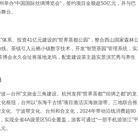
杭州举办“中国国际丝绸博览会”，签约项目金额超50亿元，并与巴
际舞台。
”体系。投资41亿元建设的“世界茶都公园”，整合西山国家森林
线。茶镇引入云栖小镇数字技术，开发“智慧茶园”管理系统，实
，茶博会永久会址将落地龙坞，配套建设茶主题实景演艺秀与养生
局
波—台州”文旅金三角建设。杭州发挥“世界茶都”“丝绸之都”的龙
化枢纽，台州以“东海千古情”项目激活滨海旅游带。三地联合推
渚文化、宁波帮文化、台州和合文化，2024年带动沿线消费超80
，实现全省4A级景区5G全覆盖，游客可通过“一部手机游浙江”
亿元。