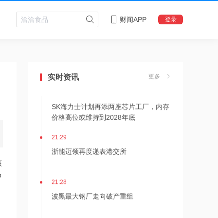
财闻APP
登录
21:36
内存价格高位或维持到2028年底！美股
三大指数高开，美光、博通、英特尔集
体上涨
实时资讯
更多
21:31
SK海力士计划再添两座芯片工厂，内存
价格高位或维持到2028年底
21:29
浙能迈领再度递表港交所
核
21:28
中
波黑最大钢厂走向破产重组