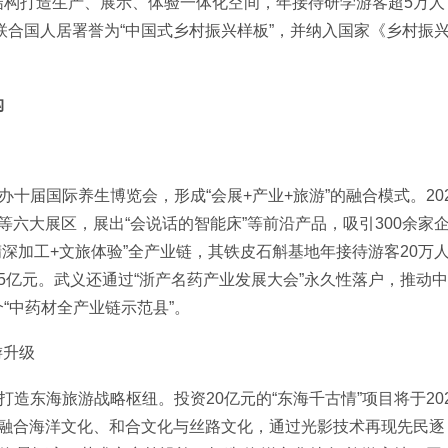
结构打造生产、展示、体验一体化空间，年接待研学游客超5万人
联合国人居署誉为“中国式乡村振兴样板”，并纳入国家《乡村振
构
办十届国际养生博览会，形成“会展+产业+旅游”的融合模式。20
六大展区，展出“会说话的智能床”等前沿产品，吸引300余家
深加工+文旅体验”全产业链，其铁皮石斛基地年接待游客20万
5亿元。武义还通过“浙产名药产业发展大会”永久性落户，推动中
“中药材全产业链示范县”。
游升级
打造东海旅游战略枢纽。投资20亿元的“东海千古情”项目将于20
，融合海洋文化、和合文化与丝路文化，通过光影技术再现先民逐