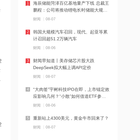
海辰储能菏泽百亿基地量产下线 总裁王
1
21:23
兴
鹏程：公司将推动锂电长时储能大规模
下周285.22亿元市值限售股解禁 陆家嘴
交付
财闻
08-07
解禁71.1亿元居首
韩国大规模汽车召回，现代、起亚等累
2
21:20
计召回超51.2万辆汽车
中国再保险：何兴达董事任职资格获国
财闻
08-06
家金融监督管理总局核准
财闻早知道丨美存储芯片股大跌
2
3
21:16
DeepSeek拟大幅上调API定价
企
海川智能：公司自动衡器产品没有应用
财闻
08-07
人
于人形机器人或商业航天方向
“大肉签”宇树科技IPO在即，上市锚定效
4
21:14
应影响几何？“小散”如何借道ETF参
南大光电：公司高纯磷烷产能为140吨/
与？
财闻
08-06
年，可用于制备磷化铟
重新站上4300美元，黄金牛市回来了？
5
21:13
2
财闻
08-07
黑海无人机袭击致CPC石油装载量减少
五分之一