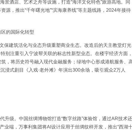
设海景酒店、艺术之舟等设施，打造“海洋文化特色”旅游高地。同
源，推出“千年曙光地”“滨海康养线”等主题线路，2024年接待
街区的国际化转型
过文保建筑活化与业态升级重塑商业生态。改造后的天主教堂灯光
目，特别注重引入宁波帮关联的标志性新型业态。在楼宇经济方面
建筑，将历史符号融入现代金融服务；绿地中心形成港航服务、
，沉浸式剧目《入戏·老外滩》年演出300余场，吸引观众2万人
迭代升级。中国丝绸博物馆打造“数字丝路”体验馆，通过AR技术
产业端，万事利集团将AI设计应用于丝绸纹样开发，推出“西湖