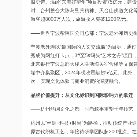
浪史诗。温岭“东海好望角”项目投资75亿元，建
时，台州整合大陈岛垦荒精神、天台山佛道文化等资
游客超8000万人次，旅游收入突破1200亿元。
——世界宁波帮跨国公司总部：宁波老外滩历史
宁波老外滩以“最国际的人文交流窗”为目标，通
秀成为网红打卡点，3#至5#码头“艺术之舟”项
北京银行宁波总部大楼入驻浙海关宿舍楼等文保
端中介集聚区，2024年税收贡献超5亿元。此外
次，实现文化体验与商业消费的深度融合。
品牌价值提升：从文化标识到国际影响力的跃迁
——杭州丝绸文化之都：时尚叙事重塑千年技艺
杭州以“丝绸+科技+时尚”为路径，推动传统产业
原古代织机工艺，年接待研学团队超200批次。在