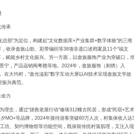
径
化传承
总部”为定位，构建起“文化数据库+产业集群+数字体验”的三维
，收录畲族山歌、彩带编织等38项非遗口述档案及11个“福文
共享，赋能乡村文化振兴。另一方面，以畲族服饰产业为突破口，
自景宁，产品远销闽粤赣等地。2024年，畲族服饰（刺绣）入
。在大均村，“畲光溢彩”数字互动大屏以AI技术呈现畲族文学故
村振兴典范。
生命力
理念，通过“拯救老屋行动”修缮312幢古民居，形成“民宿+艺
夕MO+等品牌，2024年接待游客突破60万人次，村集体收入达
红糖工坊、契约博物馆等功能空间，既保留传统村落肌理，又注入现