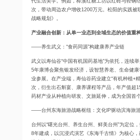
代生活美学。例如，樟溪红糖工坊以红砖与轻钢
次，带动周边农户增收1200万元。松阳的实践被
战略规划》。
产业融合创新：从单一业态到全域生态的价值重
——养生武义：“食药同源”构建康养产业链
武义以寿仙谷“中国有机国药基地”为依托，连续举
5年康博会聚焦银发经济，设智慧养老、生命健康等
业参展。在产业端，寿仙谷药业建立“有机种植+精
次，衍生出石斛宴、康养课程等产品，年产值超1
药材产业从种植向研发、文旅延伸，成为全国首个
——台州东海旅游战略枢纽：文化IP驱动滨海旅
台州以“曙光台州、养生台州、鲜美台州”为定位，
8年建成，以沉浸式演艺《东海千古情》为核心