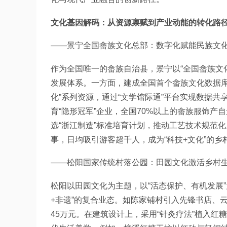
文化基因解码：从资源禀赋到产业动能的转化路
——景宁全国畲族文化总部：数字化赋能民族文
作为全国唯一的畲族自治县，景宁以“全国畲族文化
发展体系。一方面，建成全国首个畲族文化数据库
化”系列资源，通过“文学馆际通”平台实现数据
育“隐形冠军”企业，全国70%以上的畲族服饰产
选“浙江制造”标准培育计划，推动工艺技术规范化
事，日均吸引游客超千人，成为“科技+文化”的乡
——松阳国家传统村落公园：田园文化激活乡村
松阳以田园文化为主题，以“活态保护、有机发展”为
+非遗”的复合业态。如陈家铺村引入先锋书店、云
45万元。在建筑设计上，采用“针灸疗法”植入