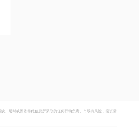
黑海无人机袭击致CPC石油装载量减少
五分之一
21:12
范式智能：附属公司就服务器及配件订
立售后回租协议
21:11
近10日58家A股公司获海外机构走访，
东鹏饮料以36家机构调研居榜首
21:10
工业和信息化部新增配置P频段资源助
力应对极端天气
21:09
残缺、延时或因依靠此信息所采取的任何行动负责。市场有风险，投资需
国际油价上涨，7月全球食品价格指数创
三年多来新高
21:08