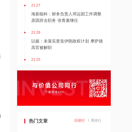
21:27
海新能科：财务负责人邓运因工作调整
原因辞去职务 张青素继任
21:26
以媒：未落实更迭伊朗政权计划 摩萨德
高官被解职
21:25
培
湖北能源：7月公司完成发电量37.89亿
千瓦时，同比减少12.66%
21:24
北京：非京籍家庭购房社保个税缴纳年
限下调为一年
术
21:23
3
美国重要数据出炉，美联储年底前加息
热门文章
日排行
周排行
概率仍超80%