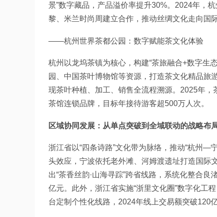
景”数字藏品，产品溢价率提升30%。2024年，
黎、米兰时尚周建立合作，推动丝绸文化走向国
——杭州世界茶都公园：数字赋能茶文化体验
杭州以龙坞茶镇为核心，构建“茶旅融合+数字生态
园、中国茶叶博物馆等资源，打造茶文化精品旅游
现茶叶种植、加工、销售全流程溯源。2025年
茶馆连锁品牌，目标年接待游客超500万人次。
区域协同发展：从单点突破到全域联动的战略布
浙江省以“四条诗路”文化带为脉络，推动“杭州—宁
头效应，宁波依托老外滩、河姆渡遗址打造国际文
出“茶香丝韵·山海寻踪”跨省线路，系统化整合良
亿元。此外，浙江省实施“浙里文化圈”数字化工程
台定制个性化线路，2024年线上交易额突破120