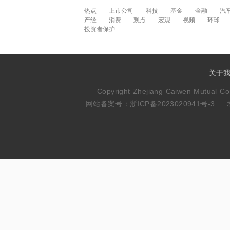
热点
上市公司
科技
基金
金融
汽
产经
消费
观点
宏观
视频
环球
投资者保护
关于
Copyright Zhejiang Caiwen Mutua
网站备案号：浙ICP备2023020941号-3