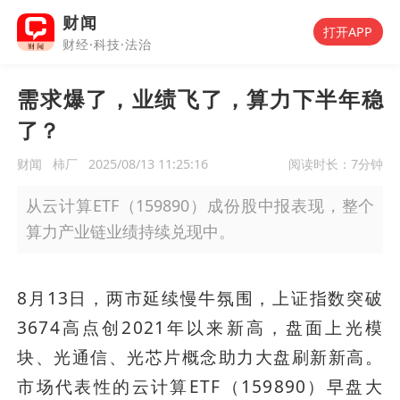
财闻
打开APP
财经·科技·法治
需求爆了，业绩飞了，算力下半年稳
了？
财闻
柿厂
2025/08/13 11:25:16
阅读时长：
7分钟
从云计算ETF（159890）成份股中报表现，整个
算力产业链业绩持续兑现中。
8月13日，两市延续慢牛氛围，上证指数突破
3674高点创2021年以来新高，盘面上光模
块、光通信、光芯片概念助力大盘刷新新高。
市场代表性的云计算ETF（159890）早盘大