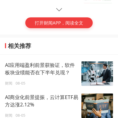
打开财闻APP，阅读全文
相关推荐
成分股方面，新易盛一马当先，早盘大涨近1
AI应用端盈利前景获验证，软件
(编辑：徐一嘉)
5%；中际旭创涨近9%，中国长城、曙光数
板块业绩能否在下半年兑现？
创、数据港、国投智能、太极股份、浪潮信
#
云计算ETF
财闻
08-05
息、网宿科技涨逾3%，云赛智联、易华录、
拓维信息等股跟涨。
AI商业化前景提振，云计算ETF易
方达涨2.12%
新易盛点燃，算力股业绩持续兑现
财闻
08-05