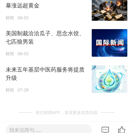
暴涨远超黄金
财闻
08-05
美国制裁洽洽瓜子、思念水饺、
七匹狼男装
财闻
08-03
未来五年基层中医药服务将提质
升级
财闻
07-28
前往财闻APP，发现更多优质内容
我来说两句......