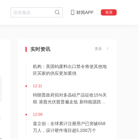
财闻APP
登录
12:15
大湾区首个国际药物临床试验项目落地
实时资讯
更多
12:15
机构：美国钨废料出口禁令将使其他地
区买家的供应更加紧俏
12:11
特朗普政府拟对多晶硅产品征收15%关
税 港股光伏股普遍走低 新特能源跌超
5%
12:09
吉
嘉立创：全球累计注册用户已突破658
万人，设计硬件项目超5,200万个