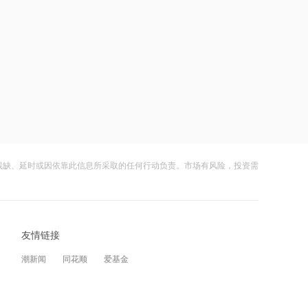
万人，设计硬件项目超5,200万个
12:09
依米康：目前已形成冷板式与浸没式双
路线的全栈能力
12:09
港股午评：恒指大跌1.75%，科网股、
保险股、半导体股下挫，黄金股逆势上
涨
12:09
残缺、延时或因依靠此信息所采取的任何行动负责。市场有风险，投资需
午盘市场信息：大模型官宣涨价，海外
存储龙头锁定长期客户订单
12:09
友情链接
美的集团、光峰科技等在宁波新设创投
潮新闻
同花顺
爱基金
合伙企业
12:07