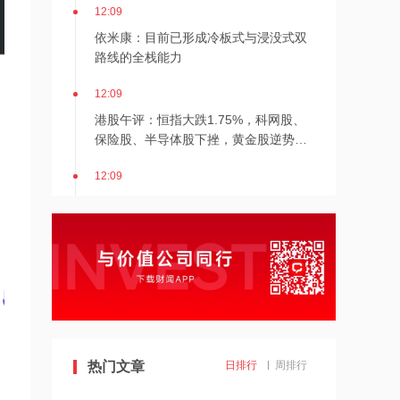
12:09
依米康：目前已形成冷板式与浸没式双
路线的全栈能力
12:09
港股午评：恒指大跌1.75%，科网股、
保险股、半导体股下挫，黄金股逆势上
涨
12:09
午盘市场信息：大模型官宣涨价，海外
存储龙头锁定长期客户订单
12:09
美的集团、光峰科技等在宁波新设创投
合伙企业
12:07
中国铀业、南方稀土等在江西成立新公
热门文章
日排行
周排行
司，注册资本1亿元