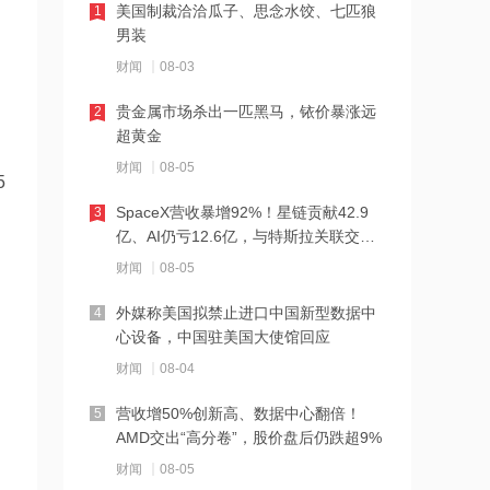
美国制裁洽洽瓜子、思念水饺、七匹狼
1
12:07
男装
中国互联网投资基金、浦东创投集团等
财闻
08-03
成立私募投资基金
贵金属市场杀出一匹黑马，铱价暴涨远
2
11:56
超黄金
丰立智能：深耕精密齿轮赛道，自研谐
财闻
08-05
波减速器量产发力人形机器人市场
5
SpaceX营收暴增92%！星链贡献42.9
3
11:56
亿、AI仍亏12.6亿，与特斯拉关联交易
北交所午评：中船系、6G概念领跑，广
曝光
财闻
08-05
脉科技领跑个股上涨
外媒称美国拟禁止进口中国新型数据中
4
11:56
心设备，中国驻美国大使馆回应
宝武镁业：上游矿源储备丰厚，打通镁
财闻
08-04
资源至汽车轻量化产业链
营收增50%创新高、数据中心翻倍！
5
11:56
AMD交出“高分卷”，股价盘后仍跌超9%
中仑新材：搭建海内外薄膜产能矩阵，
财闻
08-05
25亿元布局新能源电容膜赛道