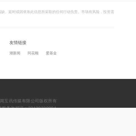
估值近500亿！AI数据中心巨头Switch秘
残缺、延时或因依靠此信息所采取的任何行动负责。市场有风险，投资需
密递表，最早11月登陆美股
11:22
伊朗称防务协议无法保障沙特安全
友情链接
潮新闻
同花顺
爱基金
11:10
中国电信与内蒙古自治区人民政府签署
战略合作协议
11:09
全球首个长时储能一体化产业园在菏泽
量产
erved. 浙江财闻互讯传媒有限公司版权所有
务许可证：33120230004
11:08
国融基金总经理变更