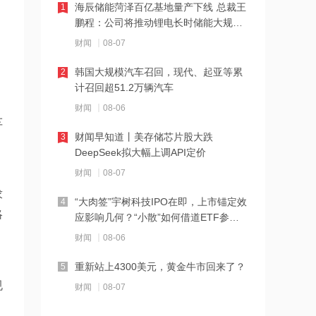
海辰储能菏泽百亿基地量产下线 总裁王
1
鹏程：公司将推动锂电长时储能大规模
11:22
、
交付
财闻
08-07
伊朗称防务协议无法保障沙特安全
韩国大规模汽车召回，现代、起亚等累
2
计召回超51.2万辆汽车
11:10
财闻
08-06
中国电信与内蒙古自治区人民政府签署
车
战略合作协议
财闻早知道丨美存储芯片股大跌
3
DeepSeek拟大幅上调API定价
11:09
财闻
08-07
全球首个长时储能一体化产业园在菏泽
量产
求
“大肉签”宇树科技IPO在即，上市锚定效
4
略
应影响几何？“小散”如何借道ETF参
11:08
与？
财闻
08-06
国融基金总经理变更
重新站上4300美元，黄金牛市回来了？
5
规
11:07
财闻
08-07
战略大转移？SK海力士评估出售重庆工