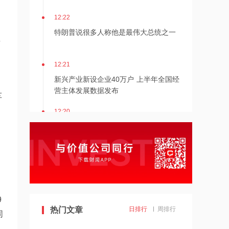
12:22
特朗普说很多人称他是最伟大总统之一
有
12:21
新兴产业新设企业40万户 上半年全国经
营主体发展数据发布
车
12:20
消息人士：马斯克拒绝让乌克兰用“星
链”打击俄境内目标
12:20
金饰克价重返1300元
9
11:24
热门文章
日排行
周排行
同
估值近500亿！AI数据中心巨头Switch秘
密递表，最早11月登陆美股