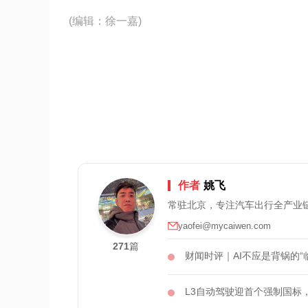
(编辑：徐一嘉)
作者
姚飞
常驻北京，专注汽车出行全产业
yaofei@mycaiwen.com
271
篇
财闻时评｜AI不应是背锅的“
L3自动驾驶迎首个强制国标