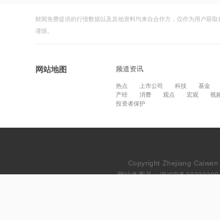
财闻免费提供的行情数据以及其他资料均来自合作方，仅作为用户获取
谨慎。
频道资讯
网站地图
热点
上市公司
科技
基金
产经
消费
观点
宏观
视
投资者保护
Copyright Zhejiang Cai
网站备案号：浙ICP备20230209