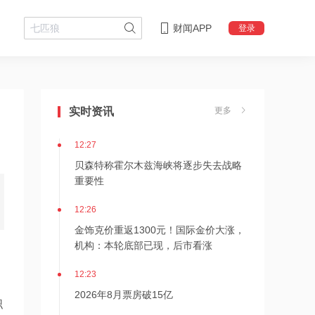
财闻APP
登录
12:28
杭台高铁温玉段开通运营
实时资讯
更多
12:27
贝森特称霍尔木兹海峡将逐步失去战略
重要性
12:26
金饰克价重返1300元！国际金价大涨，
机构：本轮底部已现，后市看涨
12:23
2026年8月票房破15亿
职