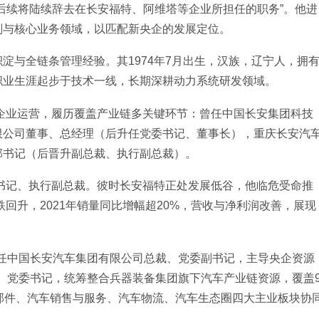
后续将陆续辞去在长安福特、阿维塔等企业所担任的职务”。他进
划与核心业务领域，以匹配新央企的发展定位。
淀与全链条管理经验。其1974年7月出生，汉族，辽宁人，拥
职业生涯起步于技术一线，长期深耕动力系统研发领域。
与企业运营，履历覆盖产业链多关键环节：曾任中国长安集团科技
限公司董事、总经理（后升任党委书记、董事长），重庆长安汽
部书记（后晋升副总裁、执行副总裁）。
委书记、执行副总裁。彼时长安福特正处发展低谷，他临危受命推
跌回升，2021年销量同比增幅超20%，营收与净利润改善，展现
月出任中国长安汽车集团有限公司总裁、党委副书记，主导央企资源
长、党委书记，统筹整合兵器装备集团旗下汽车产业链资源，覆盖
部件、汽车销售与服务、汽车物流、汽车生态圈四大主业板块协