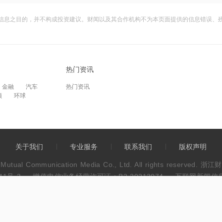
信息之目的，并不构成投资建议。财闻以及其合作机构不为本页面提供的信息错误、
热门资讯
金融
汽车
热门资讯
频
环球
关于我们
专业服务
联系我们
版权声明
wen Mutual Communication Media Co., Ltd. All rights res
41号-3
增值电信业务经营许可证：B2-20213074
互联网新闻信息服
违法和不良信息举报电话：0571-86113889
不良信息举报