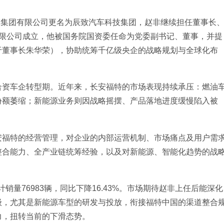
汽车集团有限公司更名为辰致汽车科技集团，赵非继续担任董事长
有限公司成立，他被国务院国资委任命为党委副书记、董事，并提
于董事长朱华荣），协助统筹千亿级央企的战略规划与全球化布
合资车企转型期。近年来，长安福特的市场表现持续承压：燃油
份额萎缩；新能源业务则因战略摇摆、产品落地进度缓慢陷入被
安福特的经营管理，对企业的内部运营机制、市场痛点及用户需
整合能力、全产业链统筹经验，以及对新能源、智能化趋势的战
销量76983辆，同比下降16.43%。市场期待赵非上任后能深化
级，尤其是新能源车型的研发与投放，衔接福特中国的渠道整合
力，扭转当前的下滑态势。