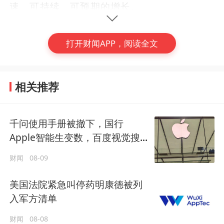
速、可持续、可预期的增长。
二、在产业层面提供供给确定性：中国未来的
打开财闻APP，阅读全文
核心优势不再只是成本，重点不再是坚持物美
价廉，而是完整的工业体系、持续迭代的技术
能力以及规模化的应用场景，这是中国能够在
相关推荐
新能源、高端制造、数字经济等领域为全球提
供稳定供给的基础。
千问使用手册被撤下，国行
Apple智能生变数，百度视觉搜
(编辑：卢谦)
三、在制度层面提供规则确定性：通过持续高
索已写入新系统
水平制度性开放，推动区域和多边合作，降低
财闻
08-09
#
世界经济
#
周汉民
#
稳定性
制度摩擦的成本，尤其是要反对以安全之名行
美国法院紧急叫停药明康德被列
保护主义之实的言行。
入军方清单
四、在金融层面提供稳定锚：通过加速人民币
财闻
08-08