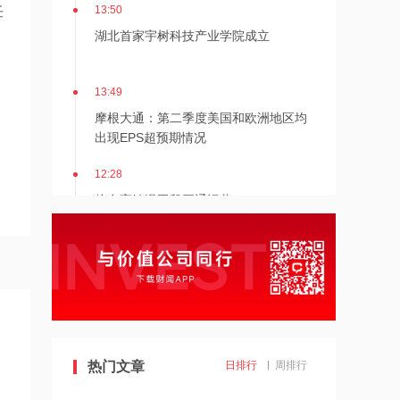
13:50
任
湖北首家宇树科技产业学院成立
13:49
摩根大通：第二季度美国和欧洲地区均
出现EPS超预期情况
12:28
杭台高铁温玉段开通运营
12:27
贝森特称霍尔木兹海峡将逐步失去战略
重要性
12:26
金饰克价重返1300元！国际金价大涨，
热门文章
日排行
周排行
机构：本轮底部已现，后市看涨