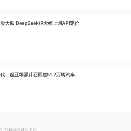
大跌 DeepSeek拟大幅上调API定价
代、起亚等累计召回超51.2万辆汽车
闻·创新财经媒体平台