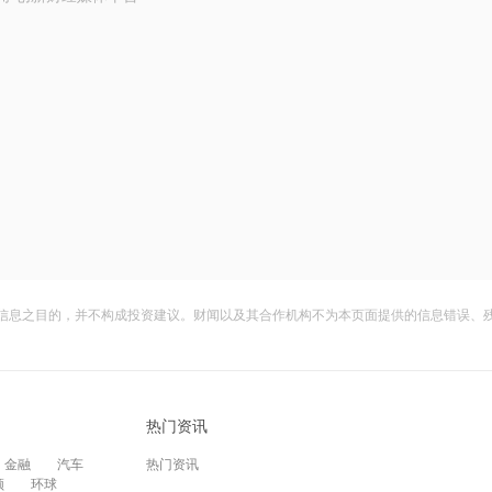
信息之目的，并不构成投资建议。财闻以及其合作机构不为本页面提供的信息错误、
热门资讯
金融
汽车
热门资讯
频
环球