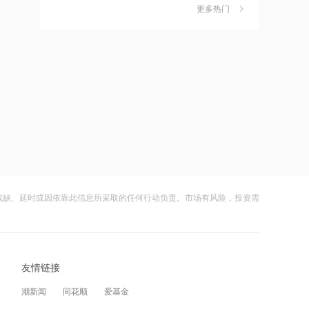
独家丨韩媒曝维信诺合肥产线良率仅三
6
更多热门
四成？公司回应：设备还在安装中，谈
11:24
何良率
财闻
08-07
估值近500亿！AI数据中心巨头Switch秘
密递表，最早11月登陆美股
美国计划对含多晶硅产品征收15%的关
7
税
11:22
财闻
08-06
伊朗称防务协议无法保障沙特安全
成功“逃顶”的两只翻倍基，宣布限购
8
11:10
财闻
08-07
中国电信与内蒙古自治区人民政府签署
云南锗业4连板，磷化铟赛道活跃，多家
9
战略合作协议
上市公司紧急澄清相关业务
残缺、延时或因依靠此信息所采取的任何行动负责。市场有风险，投资需
11:09
财闻
08-07
全球首个长时储能一体化产业园在菏泽
财闻早知道丨美股道指创新高SpaceX跌
10
量产
逾13% 宇树科技今日确定发行价
友情链接
11:08
财闻
08-06
潮新闻
同花顺
爱基金
国融基金总经理变更