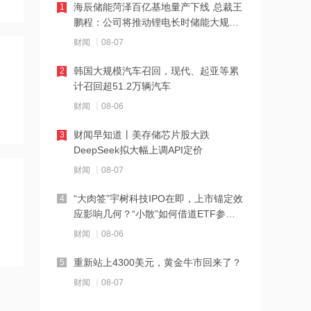
海辰储能菏泽百亿基地量产下线 总裁王
1
12:23
鹏程：公司将推动锂电长时储能大规模
2026年8月票房破15亿
交付
财闻
08-07
韩国大规模汽车召回，现代、起亚等累
2
12:22
计召回超51.2万辆汽车
特朗普说很多人称他是最伟大总统之一
财闻
08-06
财闻早知道丨美存储芯片股大跌
3
12:21
DeepSeek拟大幅上调API定价
新兴产业新设企业40万户 上半年全国经
财闻
08-07
营主体发展数据发布
“大肉签”宇树科技IPO在即，上市锚定效
4
12:20
应影响几何？“小散”如何借道ETF参
消息人士：马斯克拒绝让乌克兰用“星
与？
财闻
08-06
链”打击俄境内目标
重新站上4300美元，黄金牛市回来了？
5
12:20
财闻
08-07
金饰克价重返1300元