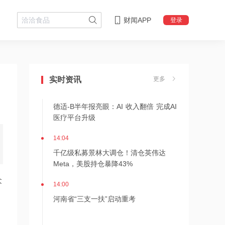
财闻APP
登录
14:08
中信聚信落子南京
实时资讯
更多
14:07
德适-B半年报亮眼：AI 收入翻倍 完成AI
医疗平台升级
14:04
千亿级私募景林大调仓！清仓英伟达
Meta，美股持仓暴降43%
众
14:00
河南省“三支一扶”启动重考