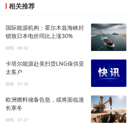
相关推荐
国际能源机构：霍尔木兹海峡封
锁致日本电价同比上涨30%
财闻
08-02
卡塔尔能源赴美扫货LNG保供亚
太客户
财闻
07-30
欧洲燃料储备告急，或将面临漫
长寒冬
财闻
07-27