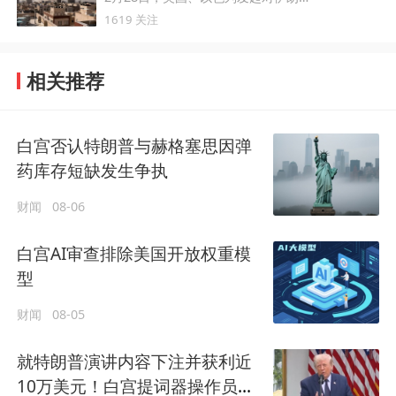
1619 关注
相关推荐
白宫否认特朗普与赫格塞思因弹
药库存短缺发生争执
财闻
08-06
白宫AI审查排除美国开放权重模
型
财闻
08-05
就特朗普演讲内容下注并获利近
10万美元！白宫提词器操作员利