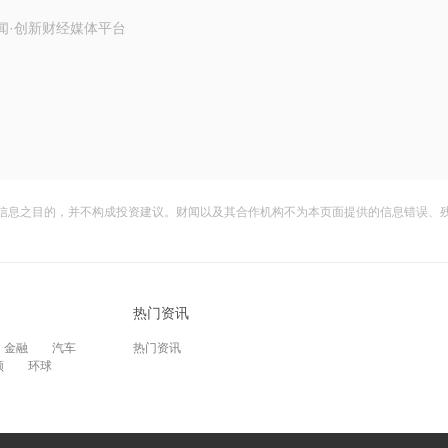
闻·创新财经媒体平台
信息之目的，并不构成投资建议。财闻以及其合作机构不为本页面提供的信息错误、
热门资讯
金融
汽车
热门资讯
频
环球