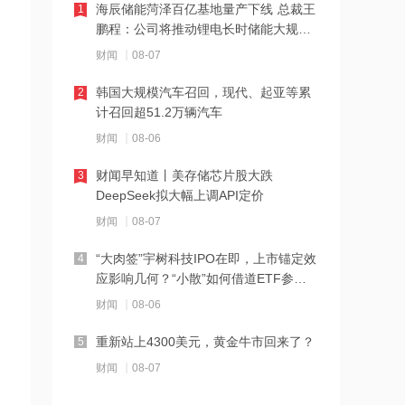
海辰储能菏泽百亿基地量产下线 总裁王
1
18:28
鹏程：公司将推动锂电长时储能大规模
伊朗革命卫队：重开海峡需美国接受伊
交付
财闻
08-07
朗条件
韩国大规模汽车召回，现代、起亚等累
2
18:20
计召回超51.2万辆汽车
张雪机车：成立小车手培育专项基金，
财闻
08-06
每年捐赠100万元
财闻早知道丨美存储芯片股大跌
3
18:19
DeepSeek拟大幅上调API定价
上交所终止审核2笔债券项目，金额合计
财闻
08-07
30亿元
“大肉签”宇树科技IPO在即，上市锚定效
4
18:18
应影响几何？“小散”如何借道ETF参
星光股份中标龙星控股总部泛光工程项
与？
财闻
08-06
目
重新站上4300美元，黄金牛市回来了？
5
18:17
财闻
08-07
霍尔木兹海峡关闭致伊拉克石油出口骤
降75%