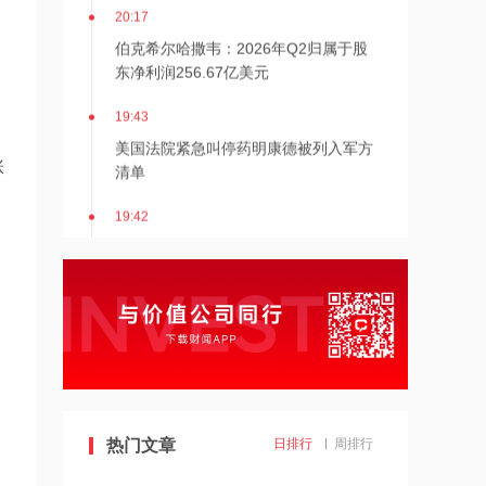
20:17
伯克希尔哈撒韦：2026年Q2归属于股
东净利润256.67亿美元
19:43
美国法院紧急叫停药明康德被列入军方
清单
涨
19:42
阿联酋称该国一船只在霍尔木兹海峡遭
袭
19:41
泽连斯基：美国将每月向乌克兰提供“爱
国者”拦截导弹
19:41
2026年度总票房破240亿
热门文章
日排行
周排行