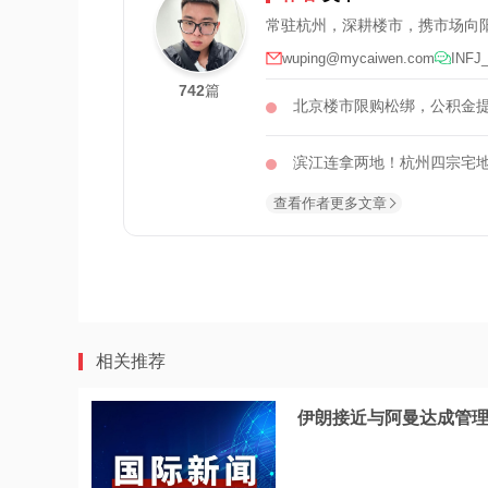
常驻杭州，深耕楼市，携市场向
wuping@mycaiwen.com
INFJ
742
篇
北京楼市限购松绑，公积金提
滨江连拿两地！杭州四宗宅
查看作者更多文章
相关推荐
伊朗接近与阿曼达成管