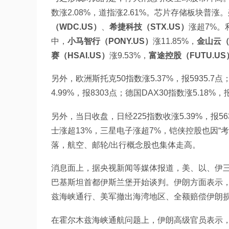
数涨2.08%，道指涨2.61%。芯片存储板块普涨。
（WDC.US）
、
希捷科技（STX.US）
涨超7%。
中，
小马智行（PONY.US）
涨11.85%，
金山云（0
赛（HSAI.US）
涨9.53%，
富途控股（FUTU.US
另外，欧洲斯托克50指数涨5.37%，报5935.7点；
4.99%，报8303点；德国DAX30指数涨5.18%，报
另外，当日收盘，日经225指数收涨5.39%，报5630
士涨超13%，三星电子涨超7%，铠侠控股也因“
落，航空、邮轮/出行概念股也集体走高。
消息面上，据央视新闻等媒体报道，美、以、伊三
巴基斯坦首都伊斯兰堡开始谈判。伊朗方面表示，
兹海峡通行、美军撤出海湾地区、全额赔偿伊朗
在霍尔木兹海峡通航问题上，伊朗高级官员表示