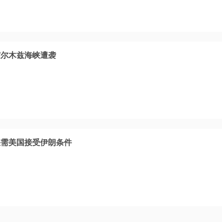
霍尔木兹海峡遭袭
峡需美国接受伊朗条件