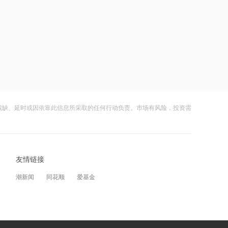
20:17
伯克希尔哈撒韦：2026年Q2归属于股
东净利润256.67亿美元
19:43
美国法院紧急叫停药明康德被列入军方
清单
残缺、延时或因依靠此信息所采取的任何行动负责。市场有风险，投资需
19:42
阿联酋称该国一船只在霍尔木兹海峡遭
袭
友情链接
19:41
潮新闻
同花顺
爱基金
泽连斯基：美国将每月向乌克兰提供“爱
国者”拦截导弹
19:41