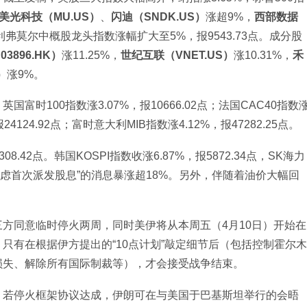
美光科技（MU.US）
、
闪迪（SNDK.US）
涨超9%，
西部数据
利弗莫尔中概股龙头指数涨幅扩大至5%，报9543.73点。成分股
3896.HK）
涨11.25%，
世纪互联（VNET.US）
涨10.31%，
禾
）
涨9%。
英国富时100指数涨3.07%，报10666.02点；法国CAC40指数
24124.92点；富时意大利MIB指数涨4.12%，报47282.25点。
8.42点。韩国KOSPI指数收涨6.87%，报5872.34点，SK海力
考虑首次派发股息”的消息暴涨超18%。另外，伴随着油价大幅回
方同意临时停火两周，同时美伊将从本周五（4月10日）开始在
只有在根据伊方提出的“10点计划”敲定细节后（包括控制霍尔木
损失、解除所有国际制裁等），才会接受战争结束。
，若停火框架协议达成，伊朗可在与美国于巴基斯坦举行的会晤