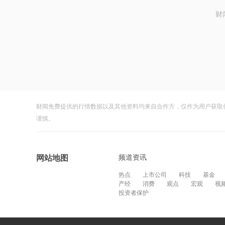
财
财闻免费提供的行情数据以及其他资料均来自合作方，仅作为用户获取
谨慎。
频道资讯
网站地图
热点
上市公司
科技
基金
产经
消费
观点
宏观
视
投资者保护