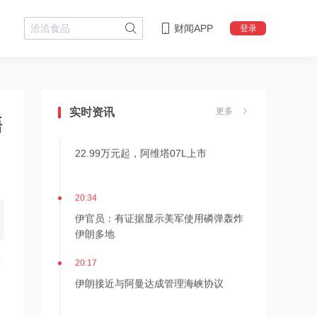
财闻APP
登录
20:49
后巴菲特时代新篇章！伯克希尔2026年
Q2净利翻倍 业绩分化重塑增长逻辑
实时资讯
更多
晤
20:35
22.99万元起，阿维塔07L上市
20:34
伊官员：有证据显示美军使用磷弹轰炸
伊朗多地
20:17
9
伊朗接近与阿曼达成管理海峡协议