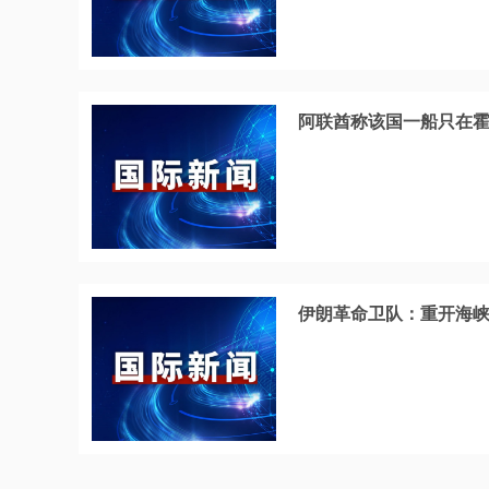
阿联酋称该国一船只在
伊朗革命卫队：重开海