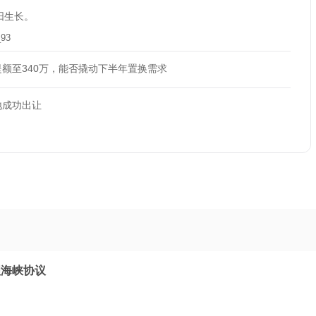
阳生长。
_93
额至340万，能否撬动下半年置换需求
地成功出让
理海峡协议