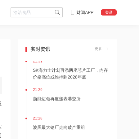
财闻APP
登录
21:36
内存价格高位或维持到2028年底！美股
三大指数高开，美光、博通、英特尔集
实时资讯
更多
体上涨
21:31
SK海力士计划再添两座芯片工厂，内存
价格高位或维持到2028年底
21:29
浙能迈领再度递表港交所
股
21:28
波黑最大钢厂走向破产重组
定
司