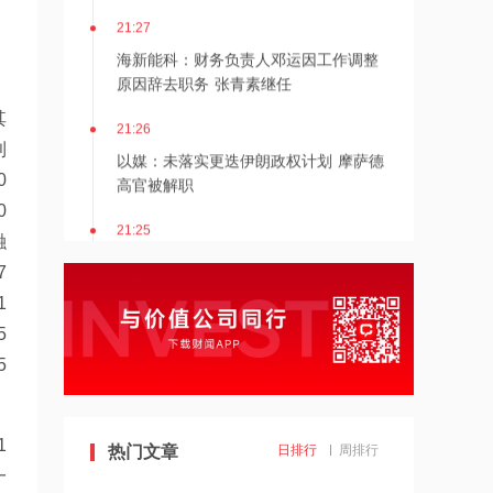
21:27
海新能科：财务负责人邓运因工作调整
原因辞去职务 张青素继任
21:26
其
以媒：未落实更迭伊朗政权计划 摩萨德
利
高官被解职
0
0
21:25
融
湖北能源：7月公司完成发电量37.89亿
千瓦时，同比减少12.66%
7
1
21:24
5
北京：非京籍家庭购房社保个税缴纳年
5
限下调为一年
21:23
1
美国重要数据出炉，美联储年底前加息
热门文章
日排行
周排行
概率仍超80%
一