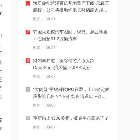
海辰储能菏泽百亿基地量产下线 总裁王
1
,
21:23
鹏程：公司将推动锂电长时储能大规模
资
下周285.22亿元市值限售股解禁 陆家嘴
交付
财闻
08-07
解禁71.1亿元居首
韩国大规模汽车召回，现代、起亚等累
2
和
21:20
计召回超51.2万辆汽车
二
中国再保险：何兴达董事任职资格获国
财闻
08-06
家金融监督管理总局核准
证
财闻早知道丨美存储芯片股大跌
3
息
21:16
DeepSeek拟大幅上调API定价
一
海川智能：公司自动衡器产品没有应用
财闻
08-07
证
于人形机器人或商业航天方向
至
“大肉签”宇树科技IPO在即，上市锚定效
4
21:14
应影响几何？“小散”如何借道ETF参
未
南大光电：公司高纯磷烷产能为140吨/
与？
财闻
08-06
年，可用于制备磷化铟
重新站上4300美元，黄金牛市回来了？
5
实
21:13
财闻
08-07
年
黑海无人机袭击致CPC石油装载量减少
，
五分之一