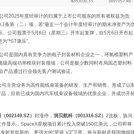
股。公司2025年度经审计的归属于上市公司股东的所有者权益为负
3.1条第（二）项，若“最近一个会计年度经审计的期末净资产为
示。公司股票于5月6日（星期三）开市起复牌，自5月6日开市起
“*ST康乐”。 
元/股。公司是国内具有竞争力的电子封装材料企业之一，环氧模塑料产
车规级高端功率模块封装领域，公司是极少数同时布局固态塑封料
款产品通过行业领先客户测试验证。 
元/股。公司主营业务为高性能线束装备的研发、生产和销售。形成了以
产品，目前已成为国内汽车线束设备领域的优质企业，并成功开
002149.SZ）
封涨停，
润贝航科（001316.SZ）
2连板，族兴
册文件显示，SpaceX星舰项目累计投入突破150亿美元，公司即将
半年发射首批新的、更强大的“星链 V3”卫星。族兴新材是我国微细