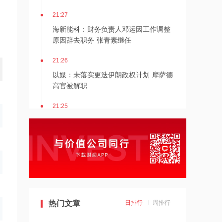
21:27
海新能科：财务负责人邓运因工作调整
原因辞去职务 张青素继任
21:26
以媒：未落实更迭伊朗政权计划 摩萨德
高官被解职
21:25
湖北能源：7月公司完成发电量37.89亿
千瓦时，同比减少12.66%
21:24
北京：非京籍家庭购房社保个税缴纳年
限下调为一年
21:23
热门文章
日排行
周排行
美国重要数据出炉，美联储年底前加息
概率仍超80%