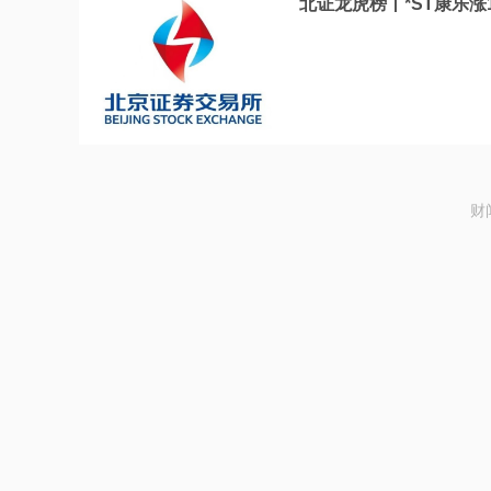
北证龙虎榜丨*ST康乐涨1
财