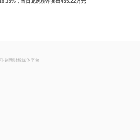
6.35%，当日龙虎榜净卖出455.22万元
闻·创新财经媒体平台