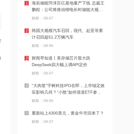
海辰储能菏泽百亿基地量产下线 总裁王
1
21:23
鹏程：公司将推动锂电长时储能大规模
交付
下周285.22亿元市值限售股解禁 陆家嘴
财闻
08-07
解禁71.1亿元居首
韩国大规模汽车召回，现代、起亚等累
2
21:20
计召回超51.2万辆汽车
赛
中国再保险：何兴达董事任职资格获国
财闻
08-06
家金融监督管理总局核准
力
财闻早知道丨美存储芯片股大跌
3
21:16
DeepSeek拟大幅上调API定价
海川智能：公司自动衡器产品没有应用
财闻
08-07
于人形机器人或商业航天方向
“大肉签”宇树科技IPO在即，上市锚定效
4
21:14
应影响几何？“小散”如何借道ETF参
与？
南大光电：公司高纯磷烷产能为140吨/
财闻
08-06
年，可用于制备磷化铟
重新站上4300美元，黄金牛市回来了？
5
21:13
财闻
08-07
黑海无人机袭击致CPC石油装载量减少