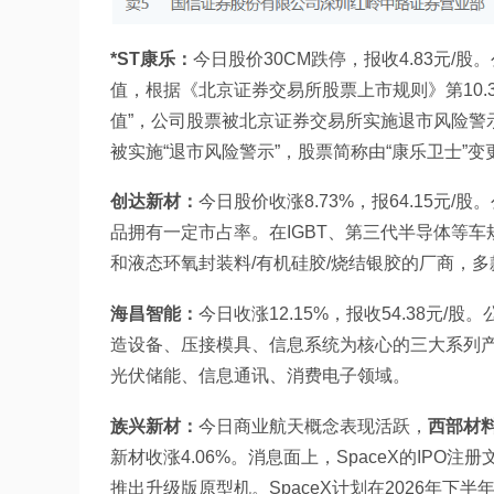
*ST康乐：
今日股价30CM跌停，报收4.83元/
值，根据《北京证券交易所股票上市规则》第10.
值”，公司股票被北京证券交易所实施退市风险警
被实施“退市风险警示”，股票简称由“康乐卫士”变更为
创达新材：
今日股价收涨8.73%，报64.15
品拥有一定市占率。在IGBT、第三代半导体等
和液态环氧封装料/有机硅胶/烧结银胶的厂商，多
海昌智能：
今日收涨12.15%，报收54.38
造设备、压接模具、信息系统为核心的三大系列
光伏储能、信息通讯、消费电子领域。 
族兴新材：
今日商业航天概念表现活跃，
西部材料（
新材收涨4.06%。消息面上，SpaceX的IPO注
推出升级版原型机。SpaceX计划在2026年下