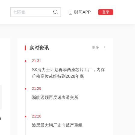
财闻APP
登录
21:36
内存价格高位或维持到2028年底！美股
三大指数高开，美光、博通、英特尔集
实时资讯
更多
体上涨
21:31
SK海力士计划再添两座芯片工厂，内存
价格高位或维持到2028年底
21:29
浙能迈领再度递表港交所
21:28
0
波黑最大钢厂走向破产重组