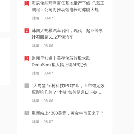
海辰储能菏泽百亿基地量产下线 总裁王
1
鹏程：公司将推动锂电长时储能大规模
14:07
交付
财闻
08-07
德适-B半年报亮眼：AI 收入翻倍 完成AI
医疗平台升级
韩国大规模汽车召回，现代、起亚等累
2
计召回超51.2万辆汽车
14:04
财闻
08-06
千亿级私募景林大调仓！清仓英伟达
Meta，美股持仓暴降43%
财闻早知道丨美存储芯片股大跌
3
DeepSeek拟大幅上调API定价
14:00
财闻
08-07
河南省“三支一扶”启动重考
“大肉签”宇树科技IPO在即，上市锚定效
4
应影响几何？“小散”如何借道ETF参
13:50
与？
财闻
08-06
湖北首家宇树科技产业学院成立
重新站上4300美元，黄金牛市回来了？
5
13:49
财闻
08-07
摩根大通：第二季度美国和欧洲地区均