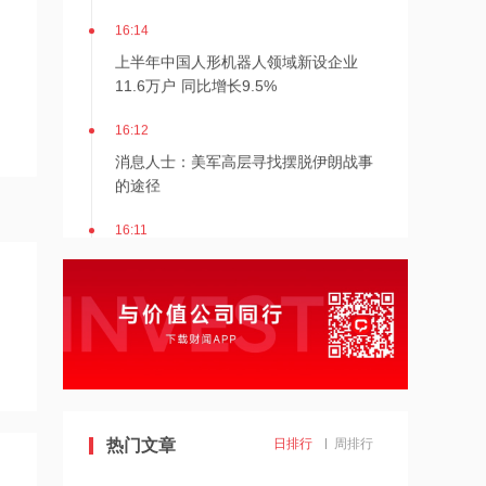
16:14
上半年中国人形机器人领域新设企业
11.6万户 同比增长9.5%
16:12
消息人士：美军高层寻找摆脱伊朗战事
的途径
16:11
日本2027财年防卫预算申请额创新高
16:10
阳光电源：FCC政策主要限制新产品认
证 不影响已获认证产品的销售
14:08
热门文章
日排行
周排行
中信聚信落子南京