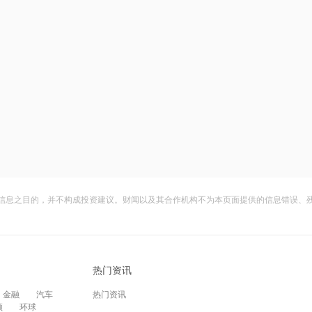
信息之目的，并不构成投资建议。财闻以及其合作机构不为本页面提供的信息错误、
热门资讯
金融
汽车
热门资讯
频
环球