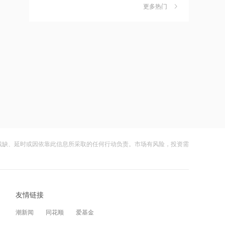
独家丨韩媒曝维信诺合肥产线良率仅三
6
出现EPS超预期情况
更多热门
四成？公司回应：设备还在安装中，谈
何良率
12:28
财闻
08-07
杭台高铁温玉段开通运营
美国计划对含多晶硅产品征收15%的关
7
税
12:27
财闻
08-06
贝森特称霍尔木兹海峡将逐步失去战略
成功“逃顶”的两只翻倍基，宣布限购
8
重要性
财闻
08-07
12:26
云南锗业4连板，磷化铟赛道活跃，多家
9
金饰克价重返1300元！国际金价大涨，
上市公司紧急澄清相关业务
机构：本轮底部已现，后市看涨
残缺、延时或因依靠此信息所采取的任何行动负责。市场有风险，投资需
财闻
08-07
12:23
财闻早知道丨美股道指创新高SpaceX跌
10
2026年8月票房破15亿
逾13% 宇树科技今日确定发行价
友情链接
财闻
08-06
12:22
潮新闻
同花顺
爱基金
特朗普说很多人称他是最伟大总统之一