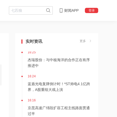
财闻APP
登录
16:29
美国会参议院通过临时拨款法案
实时资讯
更多
16:25
杰瑞股份：与中核海洋的合作正在有序
推进中
16:24
蓝盾光电复牌倒计时！*ST帅电4.1亿跨
界，A股重组大戏上演
16:16
京昆高速广绵段扩容工程主线路面贯通
过半