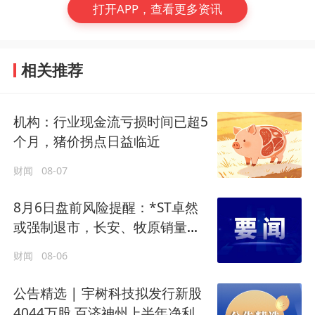
打开APP，查看更多资讯
相关推荐
机构：行业现金流亏损时间已超5
个月，猪价拐点日益临近
财闻
08-07
8月6日盘前风险提醒：*ST卓然
或强制退市，长安、牧原销量大
跌
财闻
08-06
公告精选 | 宇树科技拟发行新股
4044万股 百济神州上半年净利润