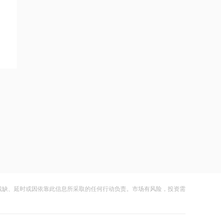
在黎南部展开报复性空袭 打击真主党目
标
21:06
美国上周初请失业金人数微升，7月裁员
计划下降
22:18
李大霄：华尔街收割韩国市场痕迹明显
22:13
李大霄：当有人躲在卫生间看盘，就要
警惕了
22:12
李大霄谈韩国股市：是率先反应的“金丝
雀”
残缺、延时或因依靠此信息所采取的任何行动负责。市场有风险，投资需
21:37