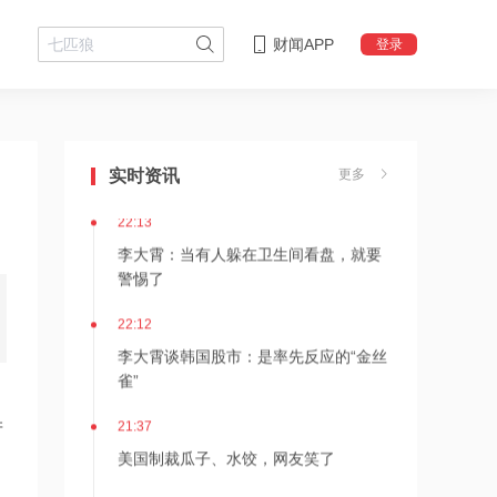
财闻APP
登录
22:18
李大霄：华尔街收割韩国市场痕迹明显
实时资讯
更多
22:13
李大霄：当有人躲在卫生间看盘，就要
警惕了
22:12
李大霄谈韩国股市：是率先反应的“金丝
雀”
21:37
产
美国制裁瓜子、水饺，网友笑了