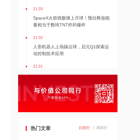
21:33
SpaceX火箭残骸撞上月球！预估释放能
量相当于数吨TNT炸药爆炸
21:32
人形机器人上场踢点球，启元Q1探索运
动控制技术应用
21:31
Mirendil与谷歌云签订超1亿美元合同，
以扩展自改进AI
21:30
依顿电子：拟与一元航天共同组建印制
电路板产业生态股权投资基金
21:29
热门文章
日排行
周排行
东吴证券国际首予海清智元“买入”评
级，目标价58.57港元