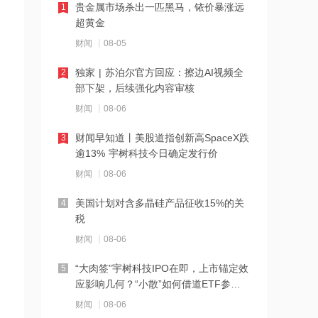
贵金属市场杀出一匹黑马，铱价暴涨远
1
超黄金
21:27
西部数据、闪迪、SK海力士盘前集体暴
财闻
08-05
跌！花旗、杰富瑞同日下调闪迪目标价
独家 | 苏泊尔官方回应：擦边AI视频全
2
部下架，后续强化内容审核
21:23
北证龙虎榜丨5股上榜，森合高科龙虎榜
财闻
08-06
净买入4653.21万元
财闻早知道丨美股道指创新高SpaceX跌
3
逾13% 宇树科技今日确定发行价
21:18
台风“白海豚”逼近华东沿海 多部门会商
财闻
08-06
部署防汛防台风工作
美国计划对含多晶硅产品征收15%的关
4
税
21:17
摩根大通增持安井食品约4.91万股 每股
财闻
08-06
作价约72.97港元
“大肉签”宇树科技IPO在即，上市锚定效
5
应影响几何？“小散”如何借道ETF参
21:16
与？
摩根大通增持天岳先进27.46万股 每股
财闻
08-06