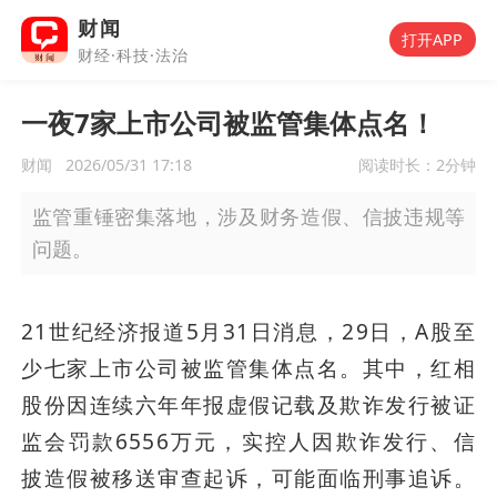
财闻
打开APP
财经·科技·法治
一夜7家上市公司被监管集体点名！
财闻
2026/05/31 17:18
阅读时长：
2分钟
监管重锤密集落地，涉及财务造假、信披违规等
问题。
21世纪经济报道5月31日消息，29日，A股至
少七家上市公司被监管集体点名。其中，红相
股份因连续六年年报虚假记载及欺诈发行被证
监会罚款6556万元，实控人因欺诈发行、信
披造假被移送审查起诉，可能面临刑事追诉。