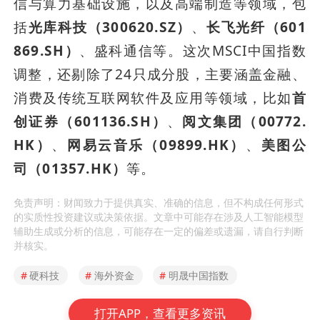
信与算力基础设施，以及高端制造等领域，包
括
光库科技（300620.SZ）
、
长飞光纤（601
869.SH）
、盛科通信等。这次MSCI中国指数
调整，还剔除了24只成分股，主要涵盖金融、
消费及传统互联网软件及应用等领域，比如
首
创证券（601136.SH）
、
阅文集团（00772.
HK）
、
网易云音乐（09899.HK）
、
美图公
司（01357.HK）
等。
免责声明：财闻致力于提供真实、准确的信息，但不构成任何形式
的实质性投资建议或决策依据。文章中可能存在涉及人工智能模型
辅助生成或分析的信息，可能存在一定的偏差或遗漏，请自行判断
并核实。
#
硬科技
#
海外资金
#
明晟中国指数
打开APP，查看更多资讯