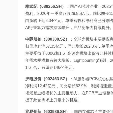
寒武纪（688256.SH）
：国产AI芯片企业，2025
盈利。2026年一季度营收28.85亿元，同比增长1
由负转正达8.34亿元。单季营收和净利润已分别占2
AI行业算力需求持续攀升，产品竞争力持续提升
中际旭创（300308.SZ）
：全球光模块主要供应商之
归母净利润57.35亿元，同比增长262.3%，单
主要受益于800G和1.6T高速光模块出货占比持续提
年需求规模将有较大增长。Lightcounting预
1.6T合计有望达146亿美元。
沪电股份（002463.SZ）
：AI服务器PCB核心供应
净利润12.42亿元，同比增长62.9%，利润
场景是业绩增长的主要推动力。在PCB产业链整
握了此轮需求上升带来的机遇。
兆易创新（603986.SH）
：国内存储芯片主要企业。