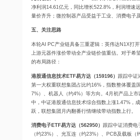
净利润14.61亿元，同比增长522.8%，利
量价齐升；微控制器产品受益于工业、消费电子
五、关注思路
本轮AI PC产业链具备三重逻辑：英伟达N1X打开Win
上游元器件涨价带动全产业链价值重估。对于希望
的布局路径：
港股通信息技术ETF易方达（159196）
跟踪中证
第一大权重联想集团占比约16%，指数整体覆盖国
7%）、机器人（约4%）等方向。4月初产品上市
中，中证港股通信息技术综合指数上涨1.47%，
跃，联想集团月内翻番行情继续带动指数上行。
消费电子ETF易方达（562950）
跟踪中证消费电
（约23%）、光互连（约23%）、PCB及载板（