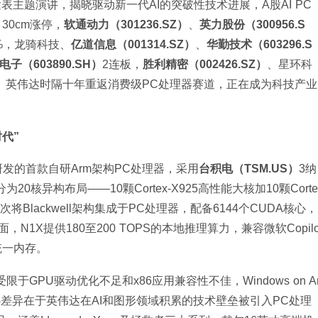
6大会发表主题演讲，揭晓驱动新一代AI的突破性技术进展，A股AI PC
）
30cm涨停，
软通动力（301236.SZ）
、
英力股份（300956.S
%，龙骑科技、
亿道信息（001314.SZ）
、
华勤技术（603296.S
电子（603890.SH）
2连板，
胜利精密（002426.SZ）
、星环科
只。英伟达时隔十年重返消费级PC处理器赛道，正在成为科技产业
时代”
发的首款自研Arm架构PC处理器，采用
台积电（TSM.US）
3纳
20核异构布局——10颗Cortex-X925高性能大核加10颗Corte
次将Blackwell架构集成于PC处理器，配备6144个CUDA核心，
，N1X提供180至200 TOPS的本地推理算力，兼容微软Copil
X统一内存。
限于GPU驱动优化不足和x86应用兼容性不佳，Windows on A
心差异在于英伟达在AI和图形领域积累的技术壁垒被引入PC处理