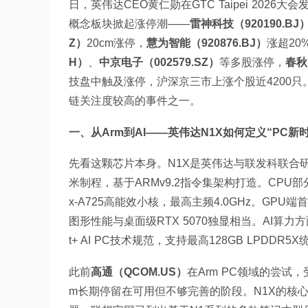
日，英伟达CEO黄仁勋在GTC Taipei 202
概念板块掀起涨停潮——
雷神科技（920190.BJ
Z）
20cm涨停，
慧为智能（920876.BJ）
涨超20
H）
、
中京电子（002579.SZ）
等多股涨停，
春秋
技盘中触及涨停，沪深京三市上涨个股近4200
链关注度较高的事件之一。
一、从Arm到AI——英伟达N1X如何定义“PC新
先看这颗芯片本身。N1X是英伟达与联发科联合研
米制程，基于ARMv9.2指令集架构打造。CPU部分为
x-A725高能效小核，最高主频4.0GHz。GPU端首
图形性能与桌面级RTX 5070独显相当。AI算力方面
t+ AI PC技术规范，支持最高128GB LPDDR5
此前
高通（QCOM.US）
在Arm PC领域的尝试，受
m长期停留在可用但不够完善的阶段。N1X的核