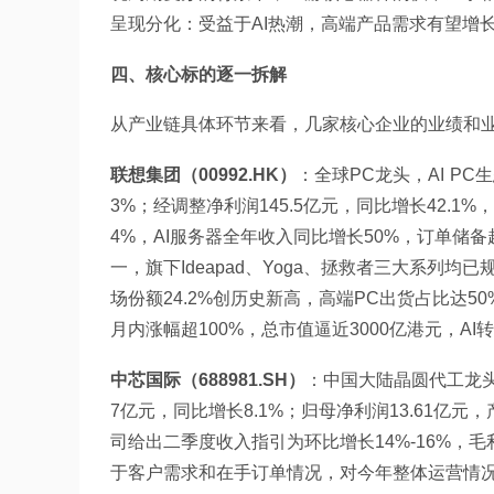
呈现分化：受益于AI热潮，高端产品需求有望增
四、核心标的逐一拆解
从产业链具体环节来看，几家核心企业的业绩和
联想集团（00992.HK）
：全球PC龙头，AI PC
3%；经调整净利润145.5亿元，同比增长42.
4%，AI服务器全年收入同比增长50%，订单储备
一，旗下Ideapad、Yoga、拯救者三大系列均
场份额24.2%创历史新高，高端PC出货占比达50
月内涨幅超100%，总市值逼近3000亿港元，
中芯国际（688981.SH）
：中国大陆晶圆代工龙头
7亿元，同比增长8.1%；归母净利润13.61亿元，
司给出二季度收入指引为环比增长14%-16%，毛
于客户需求和在手订单情况，对今年整体运营情