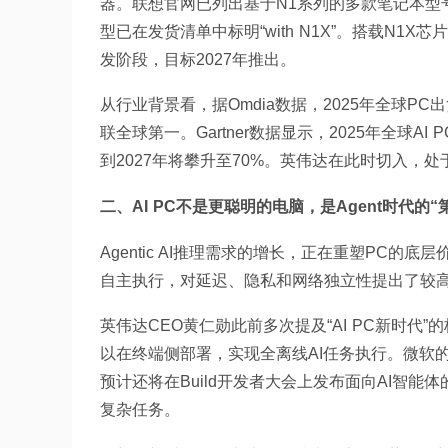
器。联想官网已列出基于N1系列的多款笔记本型号，
型已在发货清单中标明“with N1X”。搭载N
发阶段，目标2027年推出。
从行业背景看，据Omdia数据，2025年全球PC出
联全球第一。Gartner数据显示，2025年全球A
到2027年将攀升至70%。英伟达在此时切入，处于
二、AI PC不是更聪明的电脑，是Agent时代的“
Agentic AI推理需求的增长，正在重塑PC的
自主执行，对延迟、隐私和网络独立性提出了较高要
英伟达CEO黄仁勋此前多次提及“AI PC新时代”的
以在终端侧部署，实现全离线AI任务执行。微软的
预计还将在Build开发者大会上发布面向AI智能体
复杂任务。