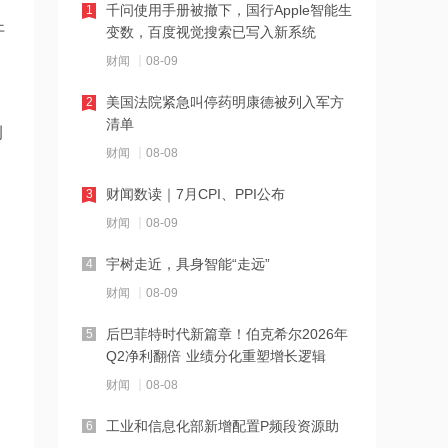
千问使用手册被撤下，国行Apple智能生
1
机构：预计L3自动驾驶面向个人市场的
开
变数，百度视觉搜索已写入新系统
开放，还将耗时2至3年
财闻
08-09
12:02
美国法院紧急叫停药明康德被列入军方
2
黄金创今年来最高单周涨幅 老铺黄金涨
清单
例
超8%
财闻
08-08
12:01
财闻数读｜7月CPI、PPI公布
3
苹果验证长鑫存储DRAM芯片，国产存
财闻
08-09
储产业链迎里程碑式突破
宇树走近，具身智能“走远”
4
11:58
财闻
08-09
石油炼化供给趋紧驱动价差修复，化工
行业景气上行格局正逐步夯实
后巴菲特时代新篇章！伯克希尔2026年
5
Q2净利翻倍 业绩分化重塑增长逻辑
11:57
财闻
08-08
大摩：看好内地AI模型市场呈健康商业
化环境
工业和信息化部新增配置P频段资源助
6