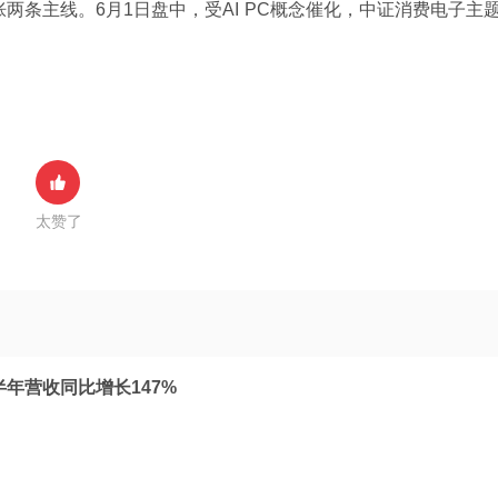
胀两条主线。6月1日盘中，受AI PC概念催化，中证消费电子主
太赞了
年营收同比增长147%