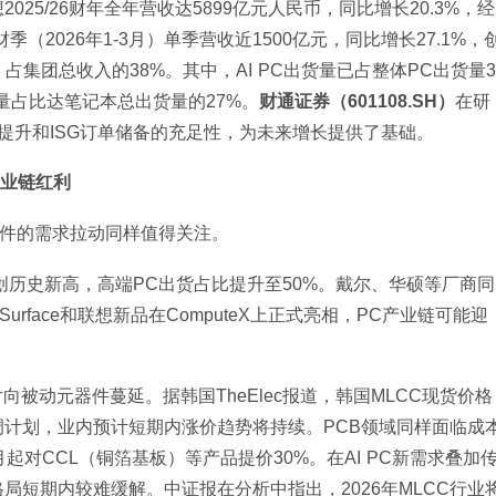
25/26财年全年营收达5899亿元人民币，同比增长20.3%，经
财季（2026年1-3月）单季营收近1500亿元，同比增长27.1%，
，占集团总收入的38%。其中，AI PC出货量已占整体PC出货量3
量占比达笔记本总出货量的27%。
财通证券（601108.SH）
在研
续提升和ISG订单储备的充足性，为未来增长提供了基础。
产业链红利
器件的需求拉动同样值得关注。
%创历史新高，高端PC出货占比提升至50%。戴尔、华硕等厂商同
urface和联想新品在ComputeX上正式亮相，PC产业链可能迎
被动元器件蔓延。据韩国TheElec报道，韩国MLCC现货价格
调计划，业内预计短期内涨价趋势将持续。PCB领域同样面临成
起对CCL（铜箔基板）等产品提价30%。在AI PC新需求叠加
局短期内较难缓解。中证报在分析中指出，2026年MLCC行业