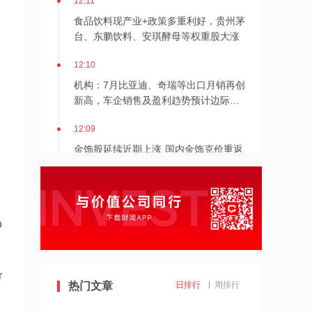
食品饮料现产业+政策多重利好，贵州茅
台、东鹏饮料、安琪酵母等权重股大涨
12:10
机构：7月比亚迪、奇瑞等出口月销再创
新高，车企销售及盈利趋势预计边际向
好
12:09
金饰股延续近期上涨 国内金饰克价重返
1300元 机构看好被压制的消费需求逐
步释放
12:07
上半年业绩远超市场预期 太平洋航运午
前涨近4%
o
12:07
媒体曝苹果测试长鑫存储内存芯片，AI
r
算力国产替代加速
热门文章
日排行
周排行
12:05