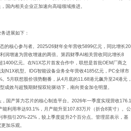
长，国内相关企业正加速向高端领域推进。
业务进展如下：
生态的核心参与者。2025/26财年全年营收5899亿元，同比增长20
1%，利润增速为营收增速的两倍。第四财季AI相关营收同比增长8
超1400亿元。在N1X芯片首发合作中，联想是首批OEM厂商之
已规划N1X机型。IDG智能设备业务全年营收4185亿元，PC全球市
%。5月联想股价强势翻番，从4月底的11.68港元飙升至24港元
AI转型成效与超预期财报双轮驱动下，南向资金加仓明显。
，国产算力芯片的核心制造平台。2026年一季度实现营收176.
产能利用率达93.1%，月产能升至107.83万片（折合8英寸）。公
利率指引20%-22%，较上季度提升2个百分点。管理层表示，基
况更加乐观。