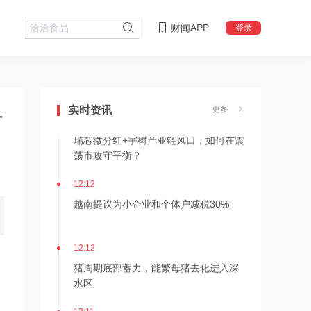
财闻APP
登录
12:16
北京君正已通过港交所聆讯
实时资讯
更多
12:14
何
瑞芯微分红+宇树产业链风口，如何在震
荡市攻守平衡？
12:12
越南提议为小企业和个体户减税30%
12:12
猪周期底部蓄力，能繁母猪去化进入深
水区
12:11