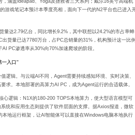
涵盖Ideapad、Yoga及拯救者三大系列；戴尔16英寸高端机
1X芯片的游戏笔记本预计本季度亮相，面向下一代的N2平台也已进入
货量达2.79亿台，同比增长9.2%，其中联想以24.2%的市占率蝉
I PC出货量已达7780万台，占PC总销量的31%，机构预计这一比
AI PC渗透率从30%向70%加速爬坡的阶段。
第一入口”
底层价值逻辑。与云端AI不同，Agent需要持续感知环境、实时决策、
求。本地部署的高算力AI PC，成为Agent运行的合适载体。
核心逻辑：N1X的180-200 TOPS本地算力，使大型语言模型可
系统和应用生态则提供了软件层面的支撑。据Axios报道，微软
的本地运行框架，让AI智能体可以直接在Windows电脑本地执行