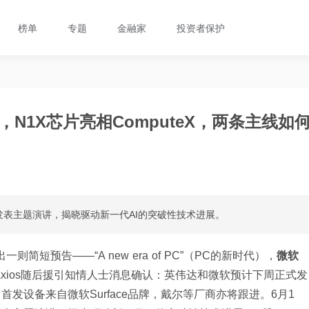
榜单
专题
金融家
投资者保护
，N1X芯片亮相ComputeX，两条主线如
26大会发表主题演讲，揭晓驱动新一代AI的突破性技术进展。
则简短预告——“A new era of PC”（PC的新时代），
微软
Axios随后援引知情人士消息确认：英伟达和微软预计下周正式发
，首发设备来自微软Surface品牌，戴尔等厂商亦将跟进。6月1