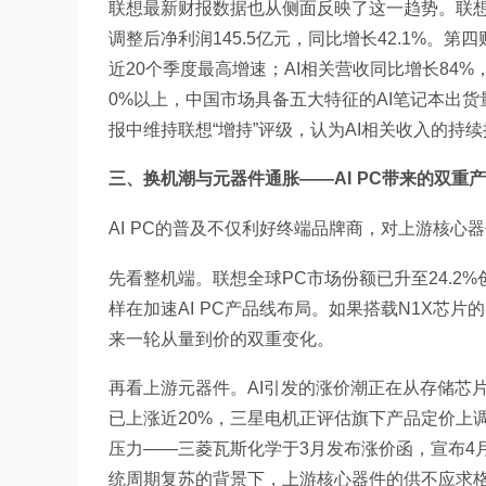
联想最新财报数据也从侧面反映了这一趋势。联想20
调整后净利润145.5亿元，同比增长42.1%。第四
近20个季度最高增速；AI相关营收同比增长84%
0%以上，中国市场具备五大特征的AI笔记本出货
报中维持联想“增持”评级，认为AI相关收入的持
三、换机潮与元器件通胀——AI PC带来的双重
AI PC的普及不仅利好终端品牌商，对上游核心
先看整机端。联想全球PC市场份额已升至24.2
样在加速AI PC产品线布局。如果搭载N1X芯片的S
来一轮从量到价的双重变化。
再看上游元器件。AI引发的涨价潮正在从存储芯片向
已上涨近20%，三星电机正评估旗下产品定价上
压力——三菱瓦斯化学于3月发布涨价函，宣布4月
统周期复苏的背景下，上游核心器件的供不应求格