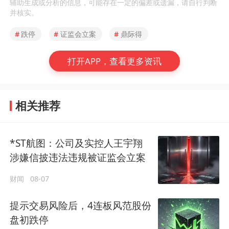
辅助生成或分析的信息，可能存在一定的偏差或遗漏，请自行判断
并核实。
#
跌停
#
证监会立案
#
鼎际得
打开APP，查看更多资讯
相关推荐
*ST航图：公司及实控人王宇翔
涉嫌信披违法违规被证监会立案
财闻
08-07
提示交易风险后，4连板风范股份
盘初跌停