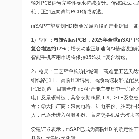
输对PCB信号完整性要求持续提升。传统减成法
耗，正加速向高端PCB领域渗透。
mSAP有望复制HDI黄金发展阶段的产业逻辑，
1）空间：
根据AtlasPCB，2025年全球mSA
复合增速约17%
；增长动能正加速向AI基础设施转
智能手机应用市场将保持35%以上复合增速。
2）格局：工艺壁垒构筑护城河，高难度工艺天然
细线路加工、高阶HDI结构、高频高速材料适配
PCB制造，目前全球mSAP产能主要集中于①
电）及景硕科技，具备长期积累HDI、SLP及载
者；②大陆厂商：深南电路、沪电股份、胜宏科技
入，已逐步进入AI服务器、高速交换机及光模块
爱建证券表示，mSAP已成为高阶HDI的确定
具备中长期成长逻辑。