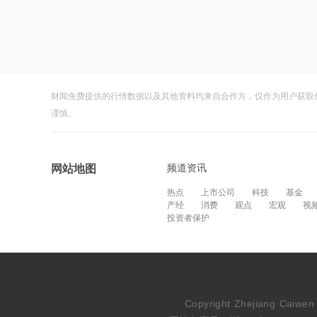
财闻免费提供的行情数据以及其他资料均来自合作方，仅作为用户获取
谨慎。
频道资讯
网站地图
热点
上市公司
科技
基金
产经
消费
观点
宏观
视
投资者保护
Copyright Zhejiang Cai