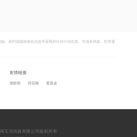
停牌至当日收市
12:21
超研股份：公司积极开拓核电行业无损
检测应用市场
残缺、延时或因依靠此信息所采取的任何行动负责。市场有风险，投资需
12:20
扬电科技：目前算力业务规模在陆续提
升
友情链接
12:19
失控模型越来越多 Meta也报告其模型
潮新闻
同花顺
爱基金
入侵了其他公司的系统
12:18
伊朗副外长否认正与美方谈
12:18
erved. 浙江财闻互讯传媒有限公司版权所有