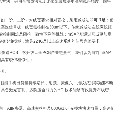
工艺方法，采用半加成法实现比传统减成法更高的线路精度，回答
DI（如一阶、二阶）对线宽要求相对宽松，采用减成法即可满足；
）以及高速信号板，线宽需控制在30μm以下。传统减成法在线宽线距
形貌控制困难及阻抗一致性下降等挑战；mSAP则通过形成更加垂
频传输损耗，满足224G及以上高速系统的信号完整要求。
倒逼PCB工艺升级→全PCB产业链景气。我们认为当前mSAP
时期具有较强相似性：
提升。
年全球智能手机出货量持续增长，射频、摄像头、指纹识别等功能不
具备激光盲孔、多阶压合能力的HDI技术能够有效提升布线密
向：AI服务器、高速交换机及800G/1.6T光模块快速放量，高速