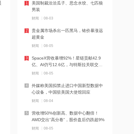
损
美国制裁洽洽瓜子、思念水饺、七匹狼
1
12:17
男装
安森美：预计2026年AI数据中心业务营
财闻
08-03
收将增长两倍以上
贵金属市场杀出一匹黑马，铱价暴涨远
2
12:15
超黄金
大湾区首个国际药物临床试验项目落地
财闻
08-05
SpaceX营收暴增92%！星链贡献42.9
3
12:15
亿、AI仍亏12.6亿，与特斯拉关联交易
机构：美国钨废料出口禁令将使其他地
曝光
财闻
08-05
区买家的供应更加紧俏
外媒称美国拟禁止进口中国新型数据中
4
12:11
心设备，中国驻美国大使馆回应
特朗普政府拟对多晶硅产品征收15%关
财闻
08-04
税 港股光伏股普遍走低 新特能源跌超
5%
营收增50%创新高、数据中心翻倍！
5
12:09
AMD交出“高分卷”，股价盘后仍跌超9%
嘉立创：全球累计注册用户已突破658
财闻
08-05
万人，设计硬件项目超5,200万个