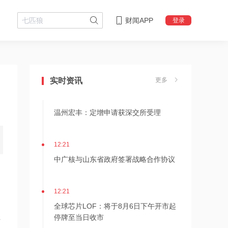
财闻APP
登录
12:23
九龙仓置业：上半年净亏损1.76亿港
元，上年同期亏损24.1亿港元
实时资讯
更多
12:21
温州宏丰：定增申请获深交所受理
12:21
中广核与山东省政府签署战略合作协议
12:21
全球芯片LOF：将于8月6日下午开市起
停牌至当日收市
互