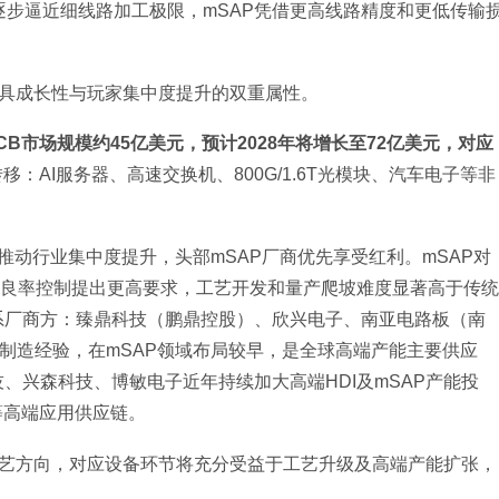
逐步逼近细线路加工极限，mSAP凭借更高线路精度和更低传输
兼具成长性与玩家集中度提升的双重属性。
P PCB市场规模约45亿美元，预计2028年将增长至72亿美元，对应
移：AI服务器、高速交换机、800G/1.6T光模块、汽车电子等非
推动行业集中度提升，头部mSAP厂商优先享受红利。mSAP对
及良率控制提出更高要求，工艺开发和量产爬坡难度显著高于传统
台系厂商方：臻鼎科技（鹏鼎控股）、欣兴电子、南亚电路板（南
板制造经验，在mSAP领域布局较早，是全球高端产能主要供应
、兴森科技、博敏电子近年持续加大高端HDI及mSAP产能投
等高端应用供应链。
性工艺方向，对应设备环节将充分受益于工艺升级及高端产能扩张，