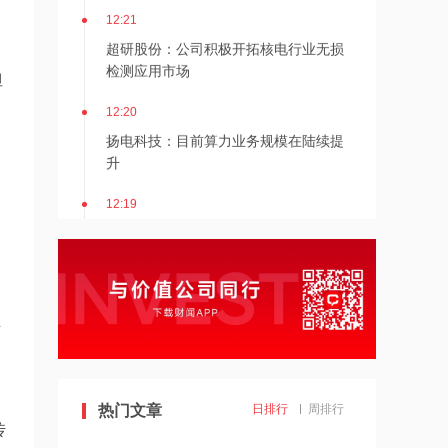
12:21
超研股份：公司积极开拓核电行业无损
检测应用市场
但
12:20
扬电科技：目前算力业务规模在陆续提
升
12:19
失控模型越来越多 Meta也报告其模型
入侵了其他公司的系统
12:18
伊朗副外长否认正与美方谈
断
12:18
SpaceX市值一夜蒸发1.52万亿元 AI支
热门文章
日排行
周排行
传
出激增引发市场担忧