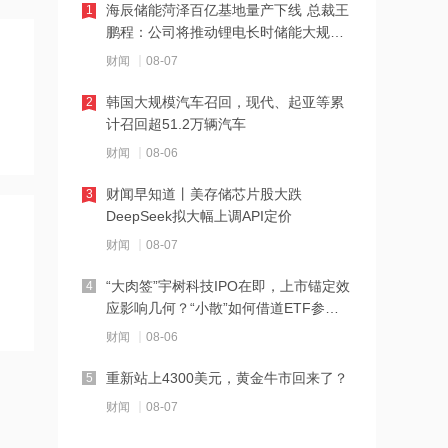
海辰储能菏泽百亿基地量产下线 总裁王
1
19:41
鹏程：公司将推动锂电长时储能大规模
泽连斯基：美国将每月向乌克兰提供“爱
交付
财闻
08-07
国者”拦截导弹
韩国大规模汽车召回，现代、起亚等累
2
19:41
计召回超51.2万辆汽车
2026年度总票房破240亿
财闻
08-06
财闻早知道丨美存储芯片股大跌
3
18:28
DeepSeek拟大幅上调API定价
伊朗革命卫队：重开海峡需美国接受伊
财闻
08-07
朗条件
“大肉签”宇树科技IPO在即，上市锚定效
4
18:20
应影响几何？“小散”如何借道ETF参
张雪机车：成立小车手培育专项基金，
与？
财闻
08-06
每年捐赠100万元
重新站上4300美元，黄金牛市回来了？
5
18:19
财闻
08-07
上交所终止审核2笔债券项目，金额合计
30亿元