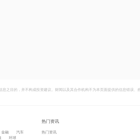
信息之目的，并不构成投资建议。财闻以及其合作机构不为本页面提供的信息错误、
热门资讯
金融
汽车
热门资讯
频
环球