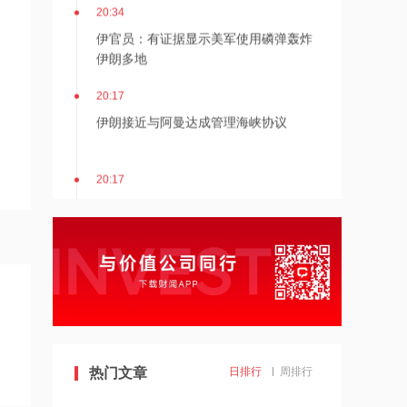
20:34
伊官员：有证据显示美军使用磷弹轰炸
伊朗多地
20:17
伊朗接近与阿曼达成管理海峡协议
20:17
伯克希尔哈撒韦：2026年Q2归属于股
东净利润256.67亿美元
19:43
美国法院紧急叫停药明康德被列入军方
清单
19:42
阿联酋称该国一船只在霍尔木兹海峡遭
热门文章
日排行
周排行
袭