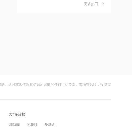
独家丨韩媒曝维信诺合肥产线良率仅三
6
更多热门
四成？公司回应：设备还在安装中，谈
18:18
何良率
财闻
08-07
星光股份中标龙星控股总部泛光工程项
目
美国计划对含多晶硅产品征收15%的关
7
税
18:17
财闻
08-06
霍尔木兹海峡关闭致伊拉克石油出口骤
降75%
成功“逃顶”的两只翻倍基，宣布限购
8
财闻
08-07
17:51
日本福岛第一核电站附属建筑发生火警
云南锗业4连板，磷化铟赛道活跃，多家
9
上市公司紧急澄清相关业务
残缺、延时或因依靠此信息所采取的任何行动负责。市场有风险，投资需
财闻
08-07
17:48
金科股份与重庆通用人工智能研究院达
财闻早知道丨美股道指创新高SpaceX跌
10
成合作
逾13% 宇树科技今日确定发行价
友情链接
财闻
08-06
17:48
潮新闻
同花顺
爱基金
苹果Mac电脑Apple智能支持使用阿里千