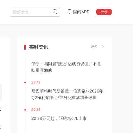
财闻APP
登录
23:12
Nansen创始人：比特币或已触及本轮周
期低点，未来不会再跌破6万美元
实时资讯
更多
23:12
伊朗：与阿曼“接近”达成协议但并不意
味重开海峡
20:49
后巴菲特时代新篇章！伯克希尔2026年
Q2净利翻倍 业绩分化重塑增长逻辑
20:35
5
22.99万元起，阿维塔07L上市
性