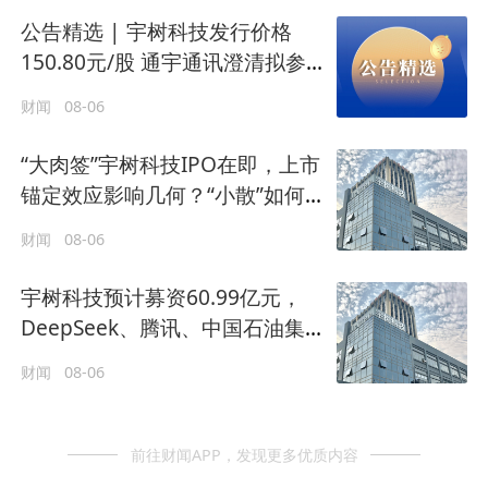
公告精选 | 宇树科技发行价格
150.80元/股 通宇通讯澄清拟参
股标的与英伟达关系
财闻
08-06
“大肉签”宇树科技IPO在即，上市
锚定效应影响几何？“小散”如何
借道ETF参与？
财闻
08-06
宇树科技预计募资60.99亿元，
DeepSeek、腾讯、中国石油集
团等获战略配售
财闻
08-06
前往财闻APP，发现更多优质内容