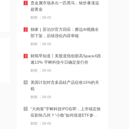
贵金属市场杀出一匹黑马，铱价暴涨远
1
超黄金
16:11
金智科技：中标国网上海电力及南京公
财闻
08-05
安项目 合计7359.28万元
独家 | 苏泊尔官方回应：擦边AI视频全
2
部下架，后续强化内容审核
16:10
*ST航图：公司及实控人王宇翔涉嫌信
财闻
08-06
披违法违规被证监会立案
财闻早知道丨美股道指创新高SpaceX跌
3
逾13% 宇树科技今日确定发行价
16:10
楼面价15122元/㎡，南京一宗宅地溢价
财闻
08-06
成交
美国计划对含多晶硅产品征收15%的关
4
税
16:08
依米康：公司散热产品及方案可以适配
财闻
08-06
英伟达平台的技术要求
“大肉签”宇树科技IPO在即，上市锚定效
5
应影响几何？“小散”如何借道ETF参
16:08
与？
杭钢股份：诚通金控减持计划届满，但
财闻
08-06