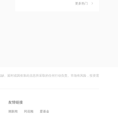
未减持
更多热门
茉莉奶白陷降薪罗生门，当事人称：公
6
司从未和员工进行协商
16:06
《大型个人信息处理者个人信息保护规
财闻
08-06
定（征求意见稿）》公开征求意见
社保调仓路径曝光：减持6股、新进2
7
股、加仓2股
16:06
长鑫上市之后：合肥楼市会先发生什么
财闻
08-06
变化？
海昌海洋公园再迎百亿大佬，资本为何
8
扎堆亏损主题乐园？
16:05
仙琚制药：已完成股份回购计划，总额
财闻
08-06
1.5亿元
残缺、延时或因依靠此信息所采取的任何行动负责。市场有风险，投资需
大涨152%！哈啰、美团单车“好伙伴”登
9
陆A股
16:02
盐湖股份：子公司镁合金压铸业务仍处
财闻
08-06
于培育发展阶段
友情链接
妖股出笼！爱丽家居一字涨停，达成10
10
连板
16:02
潮新闻
同花顺
爱基金
京基智农：7月公司销售商品肥猪13.79
财闻
08-06