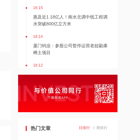
16:15
惠及近1.18亿人！南水北调中线工程调
水突破800亿立方米
16:14
厦门钨业：参股公司暂停运营老挝勐康
稀土项目
16:12
十年磨砺终成法，金华火腿产业迎来法
治护航新纪元
16:11
天域生物：7月公司销售生猪6.23万头，
同比上升262.06%
16:11
热门文章
日排行
周排行
皖通科技：向特定对象发行股票申请获
证监会同意注册批复