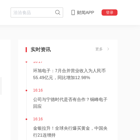
财闻APP
登录
16:17
4天3板华正新材：应用于AI算力领域的
高端覆铜板在公司总营收中的占比相对
实时资讯
更多
有限
16:17
环旭电子：7月合并营业收入为人民币
55.49亿元，同比增加12.98%
16:16
公司与宁德时代是否有合作？铜峰电子
回应
16:16
金银拉升！全球央行爆买黄金，中国央
行21连增持