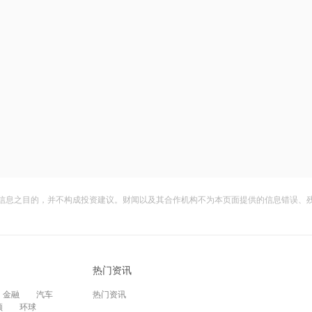
信息之目的，并不构成投资建议。财闻以及其合作机构不为本页面提供的信息错误、
热门资讯
金融
汽车
热门资讯
频
环球