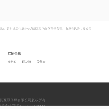
21:08
上海电气与上海国投共商具身智能产业
应用高地建设
21:36
残缺、延时或因依靠此信息所采取的任何行动负责。市场有风险，投资需
内存价格高位或维持到2028年底！美股
三大指数高开，美光、博通、英特尔集
体上涨
21:31
友情链接
SK海力士计划再添两座芯片工厂，内存
潮新闻
同花顺
爱基金
价格高位或维持到2028年底
21:29
浙能迈领再度递表港交所
21:28
erved. 浙江财闻互讯传媒有限公司版权所有
波黑最大钢厂走向破产重组
务许可证：33120230004