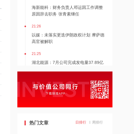
海新能科：财务负责人邓运因工作调整
原因辞去职务 张青素继任
21:26
以媒：未落实更迭伊朗政权计划 摩萨德
高官被解职
21:25
湖北能源：7月公司完成发电量37.89亿
千瓦时，同比减少12.66%
21:24
北京：非京籍家庭购房社保个税缴纳年
限下调为一年
21:23
美国重要数据出炉，美联储年底前加息
概率仍超80%
热门文章
日排行
周排行
21:23