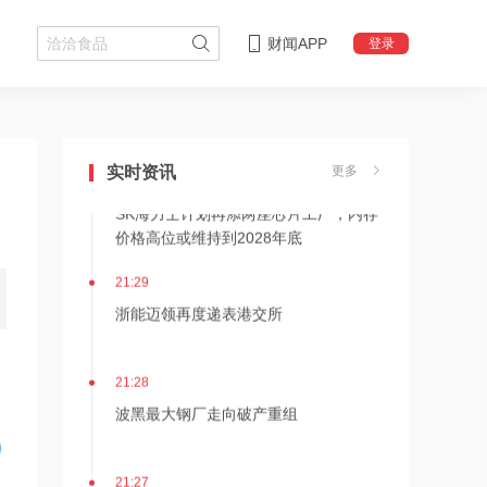
财闻APP
登录
21:36
内存价格高位或维持到2028年底！美股
三大指数高开，美光、博通、英特尔集
体上涨
实时资讯
更多
21:31
SK海力士计划再添两座芯片工厂，内存
价格高位或维持到2028年底
21:29
浙能迈领再度递表港交所
21:28
波黑最大钢厂走向破产重组
21:27