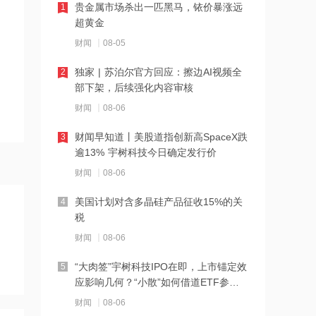
贵金属市场杀出一匹黑马，铱价暴涨远
1
下周285.22亿元市值限售股解禁 陆家嘴
超黄金
解禁71.1亿元居首
财闻
08-05
21:20
独家 | 苏泊尔官方回应：擦边AI视频全
2
中国再保险：何兴达董事任职资格获国
部下架，后续强化内容审核
家金融监督管理总局核准
财闻
08-06
21:16
财闻早知道丨美股道指创新高SpaceX跌
3
海川智能：公司自动衡器产品没有应用
逾13% 宇树科技今日确定发行价
于人形机器人或商业航天方向
财闻
08-06
21:14
美国计划对含多晶硅产品征收15%的关
4
南大光电：公司高纯磷烷产能为140吨/
税
年，可用于制备磷化铟
财闻
08-06
21:13
“大肉签”宇树科技IPO在即，上市锚定效
5
黑海无人机袭击致CPC石油装载量减少
应影响几何？“小散”如何借道ETF参
五分之一
与？
财闻
08-06