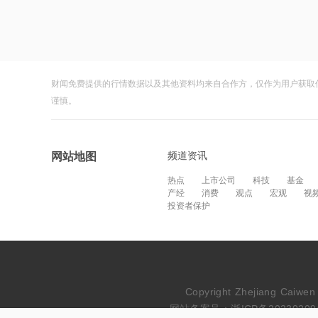
财闻免费提供的行情数据以及其他资料均来自合作方，仅作为用户获取
谨慎。
频道资讯
网站地图
热点
上市公司
科技
基金
产经
消费
观点
宏观
视
投资者保护
Copyright Zhejiang Cai
网站备案号：浙ICP备20230209