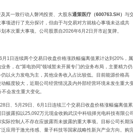
资及其一致行动人磐鸿投资、大股东
通策医疗（600763.SH）
与
大事项进行了充分探讨，但由于与交易对方就核心事项未达成共
划本次重大事项。公司股票自2026年6月2日开市起复牌。
、6月1日连续两个交易日收盘价格涨跌幅偏离值累计达到20%，属
业务，在“算电协同”领域暂未开展专门的业务布局，主要精力仍
务仍以火力发电为主，其他业务收入占比较低。目前能源价格高
波动幅度较大，近期公司经营情况及内外部经营环境未发生重大
务不会发生重大变化。
月28日、5月29日、6月1日连续三个交易日收盘价格涨幅偏离值累
日披露拟以25,092万元现金收购武汉中科锐择光电科技有限公
和实际控制人不存在应披露而未披露的重大事项。目标公司长期
广泛应用于激光传感、量子科技等国家战略性新兴产业方向。购