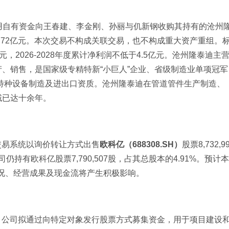
用自有资金向王春建、李金刚、孙丽与仉新钢收购其持有的沧州
.72亿元。本次交易不构成关联交易，也不构成重大资产重组。
元，2026-2028年度累计净利润不低于4.5亿元。沧州隆泰迪主
、销售，是国家级专精特新“小巨人”企业、省级制造业单项冠军
备特种设备制造及进出口资质。沧州隆泰迪在管道管件生产制造、
域已达十余年。
交易系统以询价转让方式出售
欧科亿（688308.SH）
股票8,732,9
仍持有欧科亿股票7,790,507股，占其总股本的4.91%。预计本
状况、经营成果及现金流将产生积极影响。
，公司拟通过向特定对象发行股票方式募集资金，用于项目建设