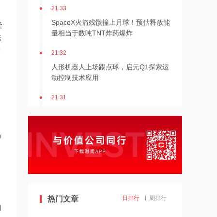
21:33
SpaceX火箭残骸撞上月球！预估释放能
隆
量相当于数吨TNT炸药爆炸
标
21:32
营
人形机器人上场踢点球，启元Q1探索运
动控制技术应用
21:31
Mirendil与谷歌云签订超1亿美元合同，
以扩展自改进AI
21:30
9
依顿电子：拟与一元航天共同组建印制
电路板产业生态股权投资基金
21:29
东吴证券国际首予海清智元“买入”评
热门文章
日排行
周排行
级，目标价58.57港元
和