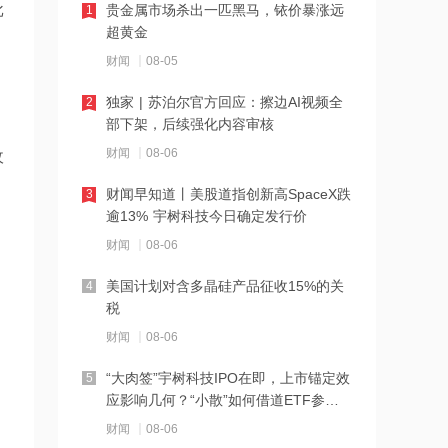
批
贵金属市场杀出一匹黑马，铱价暴涨远
1
21:27
超黄金
西部数据、闪迪、SK海力士盘前集体暴
财闻
08-05
跌！花旗、杰富瑞同日下调闪迪目标价
独家 | 苏泊尔官方回应：擦边AI视频全
2
21:23
部下架，后续强化内容审核
北证龙虎榜丨5股上榜，森合高科龙虎榜
财闻
08-06
净买入4653.21万元
收
财闻早知道丨美股道指创新高SpaceX跌
3
21:18
逾13% 宇树科技今日确定发行价
台风“白海豚”逼近华东沿海 多部门会商
财闻
08-06
部署防汛防台风工作
美国计划对含多晶硅产品征收15%的关
4
21:17
税
摩根大通增持安井食品约4.91万股 每股
财闻
08-06
作价约72.97港元
“大肉签”宇树科技IPO在即，上市锚定效
5
21:16
应影响几何？“小散”如何借道ETF参
。
摩根大通增持天岳先进27.46万股 每股
与？
财闻
08-06
作价约57.71港元