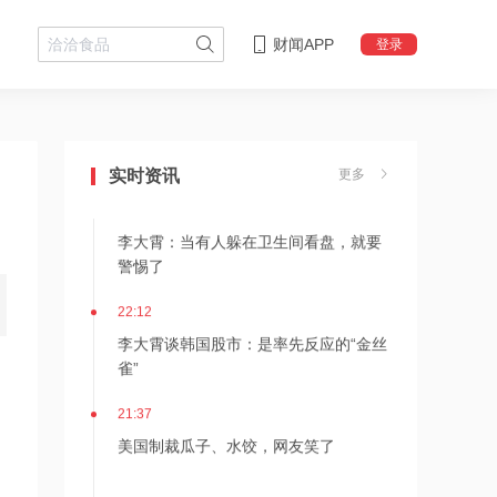
财闻APP
登录
22:18
李大霄：华尔街收割韩国市场痕迹明显
实时资讯
更多
22:13
李大霄：当有人躲在卫生间看盘，就要
警惕了
22:12
李大霄谈韩国股市：是率先反应的“金丝
雀”
21:37
美国制裁瓜子、水饺，网友笑了