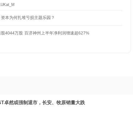
LUKat_M
，资本为何扎堆亏损主题乐园？
新股4044万股 百济神州上半年净利润增速超627%
*ST卓然或强制退市，长安、牧原销量大跌