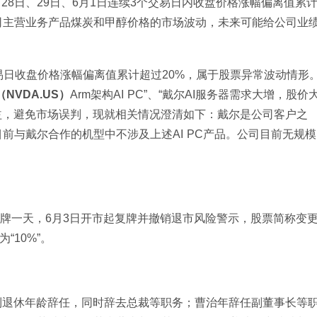
月28日、29日、6月1日连续3个交易日内收盘价格涨幅偏离值累
司主营业务产品煤炭和甲醇价格的市场波动，未来可能给公司业
。
易日收盘价格涨幅偏离值累计超过20%，属于股票异常波动情形
NVDA.US）
Arm架构AI PC”、“戴尔AI服务器需求大增，股价
利益，避免市场误判，现就相关情况澄清如下：戴尔是公司客户之
前与戴尔合作的机型中不涉及上述AI PC产品。公司目前无规模
停牌一天，6月3日开市起复牌并撤销退市风险警示，股票简称变
“10%”。
到退休年龄辞任，同时辞去总裁等职务；曹治年辞任副董事长等