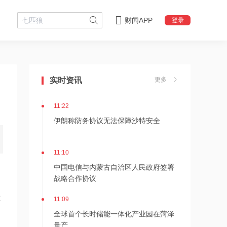
财闻APP
登录
11:24
估值近500亿！AI数据中心巨头Switch秘
实时资讯
更多
密递表，最早11月登陆美股
11:22
伊朗称防务协议无法保障沙特安全
11:10
中国电信与内蒙古自治区人民政府签署
战略合作协议
11:09
生
全球首个长时储能一体化产业园在菏泽
量产