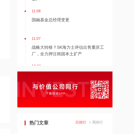
11:08
国融基金总经理变更
11:07
战略大转移？SK海力士评估出售重庆工
厂，全力押注韩国本土扩产
10:38
宁波机场即将停航，江浙沪一带受台
风“白海豚”影响航班取消率高
10:37
伊朗总统称与美谈判过程中从未让步
10:36
热门文章
日排行
周排行
首批16家基金公司出手！上报两大创业