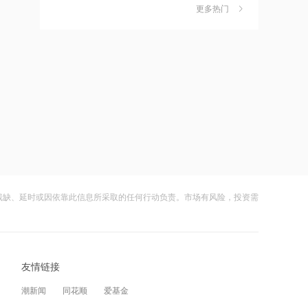
独家丨韩媒曝维信诺合肥产线良率仅三
6
OpenAI、甲骨文背后的“卖水人”曝光！
更多热门
四成？公司回应：设备还在安装中，谈
何良率
财闻
08-07
10:23
禁止“抱团”抬价！东北明确新能源集中
美国计划对含多晶硅产品征收15%的关
7
报价仅限同省同集团
税
财闻
08-06
10:15
星环聚能完成8.8亿元融资 持续推进聚
成功“逃顶”的两只翻倍基，宣布限购
8
变能源工程化
财闻
08-07
10:14
云南锗业4连板，磷化铟赛道活跃，多家
9
纳斯达克23小时交易制度获批，亚太资
上市公司紧急澄清相关业务
残缺、延时或因依靠此信息所采取的任何行动负责。市场有风险，投资需
金迎时差红利，散户福音还是量化镰刀
财闻
08-07
的狂欢？
09:46
财闻早知道丨美股道指创新高SpaceX跌
10
内幕交易遭“没一罚三”！合计罚没超
逾13% 宇树科技今日确定发行价
1479万，有人靠朋友消息炒股
友情链接
财闻
08-06
09:41
潮新闻
同花顺
爱基金