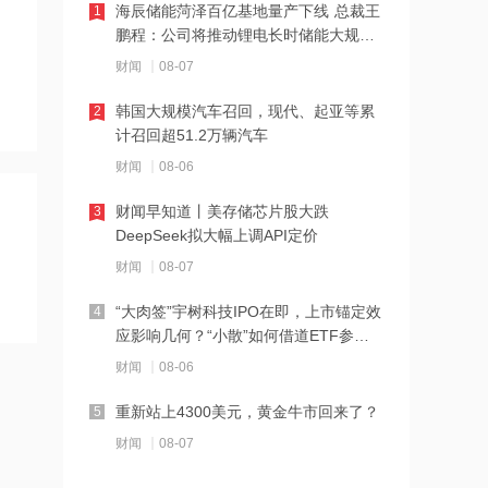
板相关ETF
海辰储能菏泽百亿基地量产下线 总裁王
1
鹏程：公司将推动锂电长时储能大规模
10:34
交付
财闻
08-07
北京购房政策调整！非京籍家庭购房社
保个税缴纳年限下调为一年
韩国大规模汽车召回，现代、起亚等累
2
计召回超51.2万辆汽车
10:33
财闻
08-06
宇树科技王兴兴：人形机器人距离工业
场景规模化部署仍需时间
财闻早知道丨美存储芯片股大跌
3
DeepSeek拟大幅上调API定价
10:32
财闻
08-07
河南1~7月房地产企业销售业绩TOP20
出炉
“大肉签”宇树科技IPO在即，上市锚定效
4
应影响几何？“小散”如何借道ETF参
10:31
与？
财闻
08-06
多家银行力推“打新”理财产品 低门槛轻
松参与新股投资
重新站上4300美元，黄金牛市回来了？
5
财闻
08-07
10:27
英伟达豪掷30亿美元支持AI电力，