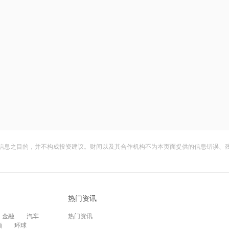
信息之目的，并不构成投资建议。财闻以及其合作机构不为本页面提供的信息错误、
热门资讯
金融
汽车
热门资讯
频
环球