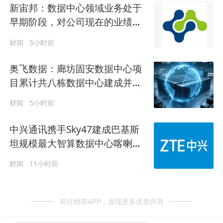
新宙邦：数据中心领域业务处于
早期阶段，对公司现在的业绩影
响非常小
财闻
5小时前
奥飞数据：廊坊固安数据中心项
目累计共八栋数据中心建成并交
付运营
财闻
5小时前
中兴通讯携手Sky47建成巴基斯
坦规模最大智算数据中心喀喇昆
仑一号数据中心正式落成
财闻
11小时前
前往财闻APP，发现更多优质内容