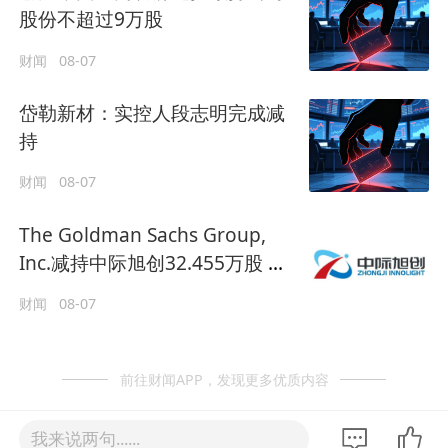
股份不超过9万股
财闻
08-07
岱勒新材：实控人段志明完成减
持
财闻
08-07
The Goldman Sachs Group,
Inc.减持中际旭创32.455万股 每
股作价约1084.87港元
财闻
08-07
前往财闻APP，发现更多优质内容
我来说两句......