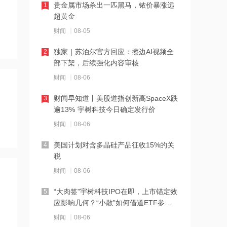
贵金属市场杀出一匹黑马，铱价暴涨远
1
创新药出海金额近千亿美元达去年两
超黄金
倍，恒生生物科技ETF易方达涨3.00%
财闻
08-05
11:32
独家 | 苏泊尔官方回应：擦边AI视频全
2
头部药企业绩上调迎商业化兑现，港股
部下架，后续强化内容审核
通医疗ETF华夏涨3.22%
财闻
08-06
11:31
财闻早知道丨美股道指创新高SpaceX跌
3
公司拟收购福来瑞诚60%股权 加码新材
逾13% 宇树科技今日确定发行价
料领域 福莱特玻璃早盘涨超5%
财闻
08-06
11:30
美国计划对含多晶硅产品征收15%的关
4
阿里视频大模型Wan3.0开启公测，
税
让"万物皆可生视频"
财闻
08-06
11:29
“大肉签”宇树科技IPO在即，上市锚定效
5
上半年盈利近亿+Token模式放量，机构
应影响几何？“小散”如何借道ETF参
密集看多 迅策拉升涨近9%突破140港元
与？
财闻
08-06
11:28