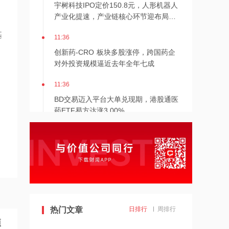
宇树科技IPO定价150.8元，人形机器人
产业化提速，产业链核心环节迎布局窗
口
11:36
基
创新药‑CRO 板块多股涨停，跨国药企
对外投资规模逼近去年全年七成
11:36
BD交易迈入平台大单兑现期，港股通医
药ETF易方达涨3.00%
11:35
创新药从卖故事转向数据与商业化兑
现，生物科技ETF易方达涨3.08%
11:34
八大多晶硅企业签署反内卷公约，光伏
行业迈入制度化监管阶段，光伏ETF易
热门文章
日排行
周排行
方达涨1.02%
项
11:33