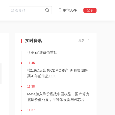
财闻APP
登录
11:47
提示交易风险后，4连板风范股份盘初跌
停
11:46
实时资讯
更多
巨头预警磷化铟供需缺口，AI光互连“隐
形基石”迎价值重估
11:45
拟1.9亿元出售CDMO资产 创胜集团医
药-B午前涨超11%
11:38
Meta加入降价应战中国模型，国产算力
底层价值凸显，半导体设备与AI芯片双
线受益
11:37