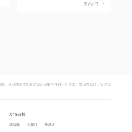
更多热门
茉莉奶白陷降薪罗生门，当事人称：公
6
上半年收入增长并盈利 近期与国药集团
司从未和员工进行协商
达成战略合作 和铂医药-B早盘涨超7%
财闻
08-06
11:26
社保调仓路径曝光：减持6股、新进2
7
范敏退出携程关联公司，卸任法定代表
股、加仓2股
人、总经理
财闻
08-06
11:25
海昌海洋公园再迎百亿大佬，资本为何
8
中国中煤成立新能源公司，含生物质能
扎堆亏损主题乐园？
技术服务业务
财闻
08-06
11:25
残缺、延时或因依靠此信息所采取的任何行动负责。市场有风险，投资需
大涨152%！哈啰、美团单车“好伙伴”登
9
塞力医疗等成立医疗科技公司，含体育
陆A股
健康服务业务
财闻
08-06
11:24
友情链接
妖股出笼！爱丽家居一字涨停，达成10
10
大参林等成立药业公司，含药品互联网
连板
信息服务业务
潮新闻
同花顺
爱基金
财闻
08-06