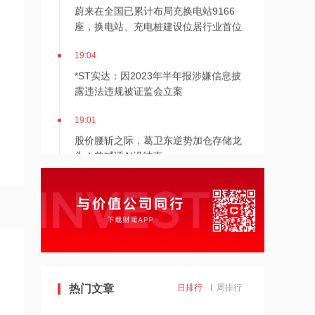
蔚来在全国已累计布局充换电站9166
座，换电站、充电桩建设位居行业首位
19:04
*ST实达：因2023年半年报涉嫌信息披
露违法违规被证监会立案
19:01
股价腰斩之际，葛卫东逆势加仓存储龙
头！曾喊话AI没结束
18:59
知乎-W：8月6日耗资约10.47万美元回
购约9.66万股
18:59
弘海高新资源：委任林子冲为独立非执
行董事
热门文章
日排行
周排行
18:57