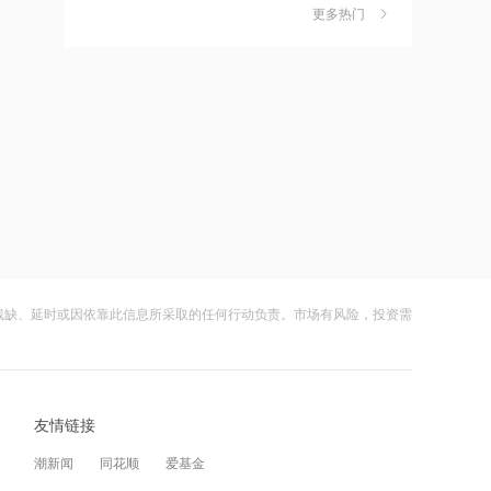
18:51
更多热门
茉莉奶白陷降薪罗生门，当事人称：公
6
心动公司：8月7日耗资约439.47万港元
司从未和员工进行协商
回购10万股
财闻
08-06
18:45
社保调仓路径曝光：减持6股、新进2
7
苏宁易购与腾讯云达成AI战略合作
股、加仓2股
财闻
08-06
18:42
海昌海洋公园再迎百亿大佬，资本为何
8
沙特、土耳其与巴基斯坦签署共同防务
扎堆亏损主题乐园？
协议
财闻
08-06
18:41
残缺、延时或因依靠此信息所采取的任何行动负责。市场有风险，投资需
大涨152%！哈啰、美团单车“好伙伴”登
9
4连板玻璃基板牛股降温：实控人等拟被
陆A股
罚款合计250万元，泛半导体领域业务
财闻
08-06
尚处早期阶段
18:34
友情链接
妖股出笼！爱丽家居一字涨停，达成10
10
中国稀土今日涨停：上半年净利同比增
连板
潮新闻
同花顺
爱基金
长46.53%，镨钕产品价格同比涨幅明显
财闻
08-06