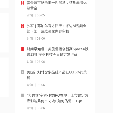
贵金属市场杀出一匹黑马，铱价暴涨远
1
北证龙虎榜丨6股上榜 锐翔智能机构净
超黄金
买入3999.63万元
财闻
08-05
18:56
独家 | 苏泊尔官方回应：擦边AI视频全
2
温州民商银行调整董事长 全面开启高质
部下架，后续强化内容审核
量发展新阶段
财闻
08-06
18:55
财闻早知道丨美股道指创新高SpaceX跌
3
国泰君安国际获国泰海通溢价约44.2%
逾13% 宇树科技今日确定发行价
私有化 8月10日复牌
财闻
08-06
18:54
美国计划对含多晶硅产品征收15%的关
4
盛美上海上半年净利同比增超42%，高
税
温SPM清洗方案关键技术获重大突破
财闻
08-06
18:51
“大肉签”宇树科技IPO在即，上市锚定效
5
深交所：本周对传智教育、高争民爆进
应影响几何？“小散”如何借道ETF参
行重点监控
与？
财闻
08-06