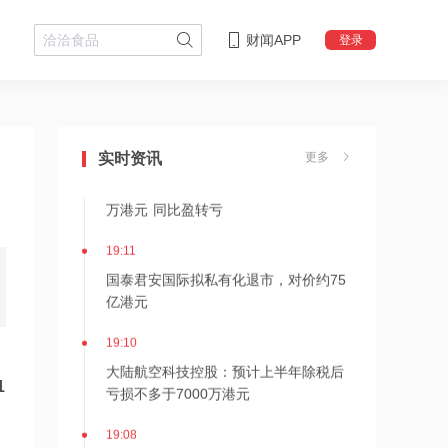
财闻APP
登录
19:19
泰凌微：终止发行股份及支付现金购买
资产并募集配套资金事项
19:13
实时资讯
更多
澳达控股：预期中期净亏损不少于5000
万港元 同比盈转亏
19:11
国泰君安国际拟私有化退市，对价约75
亿港元
19:10
大陆航空科技控股：预计上半年除税后
1
亏损不多于7000万港元
19:08