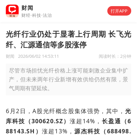
财闻
打开APP
财经·科技·法治
光纤行业仍处于显著上行周期 长飞光
纤、汇源通信等多股涨停
财闻
2026/06/02 14:53:11
阅读时长：
2分钟
尽管市场担忧光纤价格上涨可能刺激企业集中扩
产，但未来两年行业新增有效供给仍然有限，景
气周期有望延续。
6月2日，A股光纤概念股集体强势，其中，
光
库科技（300620.SZ）
涨超14%，
长盈通（6
88143.SH）
涨超13%，
源杰科技（688498.