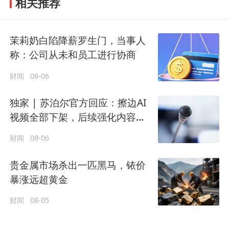
相关推荐
茉莉奶白陷降薪罗生门，当事人
称：公司从未和员工进行协商
财闻
08-06
独家 | 苏泊尔官方回应：擦边AI
视频全部下架，后续强化内容审
核
财闻
08-06
贵金属市场杀出一匹黑马，铱价
暴涨远超黄金
财闻
08-05