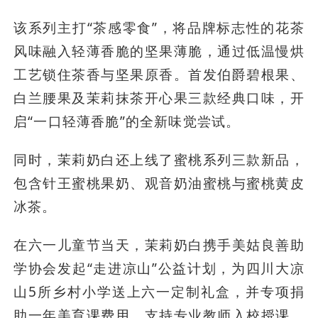
该系列主打“茶感零食”，将品牌标志性的花茶
风味融入轻薄香脆的坚果薄脆，通过低温慢烘
工艺锁住茶香与坚果原香。首发伯爵碧根果、
白兰腰果及茉莉抹茶开心果三款经典口味，开
启“一口轻薄香脆”的全新味觉尝试。
同时，茉莉奶白还上线了蜜桃系列三款新品，
包含针王蜜桃果奶、观音奶油蜜桃与蜜桃黄皮
冰茶。
在六一儿童节当天，茉莉奶白携手美姑良善助
学协会发起“走进凉山”公益计划，为四川大凉
山5所乡村小学送上六一定制礼盒，并专项捐
助一年美育课费用，支持专业教师入校授课，